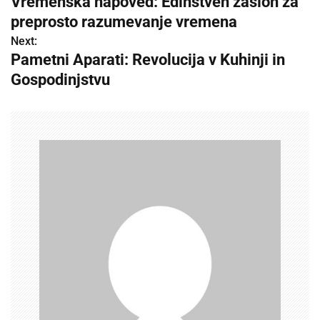
Vremenska napoved: Edinstven zaslon za
o
preprosto razumevanje vremena
s
Next:
Pametni Aparati: Revolucija v Kuhinji in
t
Gospodinjstvu
n
a
v
i
g
a
t
i
o