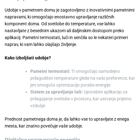
Udobje v pametnem domu je zagotovljeno z inovativnimi pametnimi
napravami, ki omogočajo enostavno upravljanje različnih
komponent doma. Od svetlobe do temperature, vse lahko
nastavljate z besednim ukazom ali daljinskim dostopom preko
aplikacij. Pametni termostati, luči in senčila so le nekateri primeri
naprav, ki vam lahko olajšajo življenje.
Kako izboljšati udobje?
Pametni termostati:
Ti omogočajo samodejno
prilagoditev temperature glede na vaše preference, kar
jim omogoča optimizacijo porabe energije.
Sistem za upravljanje luči:
Uporabite aplikacijo za
prilagajanje svetlobe v prostoru, kar ustvarja prijetno
vzdušje.
Prednost pametnega doma je, da lahko vse to upravljate z enega
mesta, kar znatno povečuje vaše udobje.
Digitalno uravnavanje energije