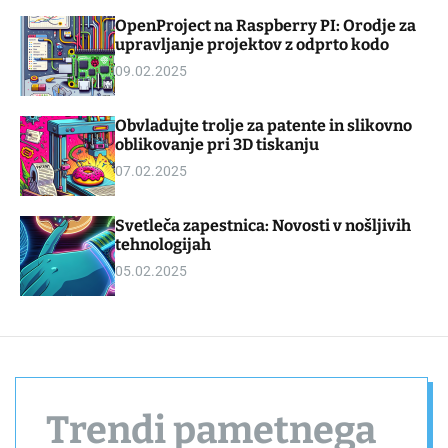
d
m
OpenProject na Raspberry PI: Orodje za
g
o
upravljanje projektov z odprto kodo
e
d
t
e
09.02.2025
Obvladujte trolje za patente in slikovno
oblikovanje pri 3D tiskanju
07.02.2025
Svetleča zapestnica: Novosti v nošljivih
tehnologijah
05.02.2025
Trendi pametnega