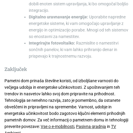
dobili enoten sistem upravljanja, ki bo omogočal boljšo
integracijo.
Digitalno uravnavanje energije:
Uporabite napredne
energetske sisteme, ki vam omogočajo upravljanje z
energijo in optimizacijo porabe. Mnogi od teh sistemov
so enostavni za namestitev.
Integrirajte fotovoltaiko:
Razmislite o namestitvi
sončnih panelov, ki vam lahko prihranijo denar in
prispevajo k trajnostnemu razvoju.
Zaključek
Pametni dom prinaša številne koristi, od izboljšane varnosti do
večjega udobja in energetske učinkovitosti. Z upoštevanjem teh
trendov in nasvetov lahko svoj dom pripravite na prihodnost.
Tehnologija se nenehno razvija, zato je pomembno, da ostanete
obveščeni in pripravljeni na spremembe. Varnost, udobje in
energetska učinkovitost bodo zagotovo ključni elementi prihodnjih
pametnih domov. Za več informacij o pametnem domu in tehnologiji
preverite povezave:
Vse o e-mobilnosti
,
Pasivna gradnja
in
TV