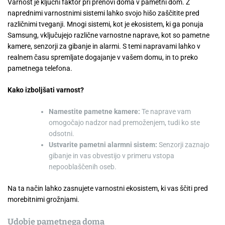
Varnost je ključni faktor pri prenovi doma v pametni dom. Z
naprednimi varnostnimi sistemi lahko svojo hišo zaščitite pred
različnimi tveganji. Mnogi sistemi, kot je ekosistem, ki ga ponuja
Samsung, vključujejo različne varnostne naprave, kot so pametne
kamere, senzorji za gibanje in alarmi. S temi napravami lahko v
realnem času spremljate dogajanje v vašem domu, in to preko
pametnega telefona.
Kako izboljšati varnost?
Namestite pametne kamere:
Te naprave vam
omogočajo nadzor nad premoženjem, tudi ko ste
odsotni.
Ustvarite pametni alarmni sistem:
Senzorji zaznajo
gibanje in vas obvestijo v primeru vstopa
nepooblaščenih oseb.
Na ta način lahko zasnujete varnostni ekosistem, ki vas ščiti pred
morebitnimi grožnjami.
Udobje pametnega doma