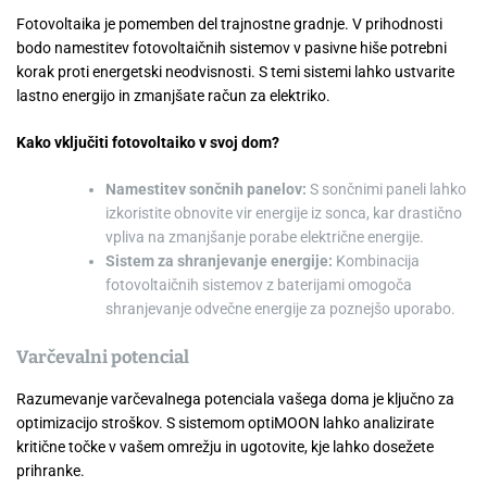
Fotovoltaika je pomemben del trajnostne gradnje. V prihodnosti
bodo namestitev fotovoltaičnih sistemov v pasivne hiše potrebni
korak proti energetski neodvisnosti. S temi sistemi lahko ustvarite
lastno energijo in zmanjšate račun za elektriko.
Kako vključiti fotovoltaiko v svoj dom?
Namestitev sončnih panelov:
S sončnimi paneli lahko
izkoristite obnovite vir energije iz sonca, kar drastično
vpliva na zmanjšanje porabe električne energije.
Sistem za shranjevanje energije:
Kombinacija
fotovoltaičnih sistemov z baterijami omogoča
shranjevanje odvečne energije za poznejšo uporabo.
Varčevalni potencial
Razumevanje varčevalnega potenciala vašega doma je ključno za
optimizacijo stroškov. S sistemom optiMOON lahko analizirate
kritične točke v vašem omrežju in ugotovite, kje lahko dosežete
prihranke.