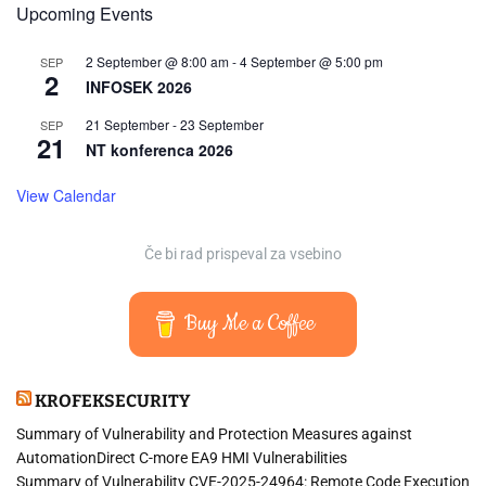
Upcoming Events
2 September @ 8:00 am
-
4 September @ 5:00 pm
SEP
2
INFOSEK 2026
21 September
-
23 September
SEP
21
NT konferenca 2026
View Calendar
Če bi rad prispeval za vsebino
Buy Me a Coffee
KROFEKSECURITY
Summary of Vulnerability and Protection Measures against
AutomationDirect C-more EA9 HMI Vulnerabilities
Summary of Vulnerability CVE-2025-24964: Remote Code Execution