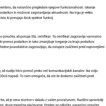
 pomembno, da natančno pregledate njegove funkcionalnosti. Iskanje
 podatkov in možnost zagotavljanja aktualnosti. Na trgu je veliko
ste, ki ponujajo širok spekter funkcij.
 preučite, ali ponuja SSL certifikat. Ta certifikat zagotavlja varnostno
iti prenos podatkov in tako zmanjšuje tveganje za krajo podatkov.
 Redne posodobitve zagotavljajo, da ostajate zaščiteni pred najnovejšimi
, ali nudijo hitro pomoč preko več komunikacijskih kanalov. Na voljo
in DDoS napadi. To vam omogoča, da ste še dodatno zaščiteni pred
te, ali je cena storitve v skladu z vašim proračunom. Različni upravitelji
tne, drugi mesečne plačevanje. Preden se odločite, natančno preučite