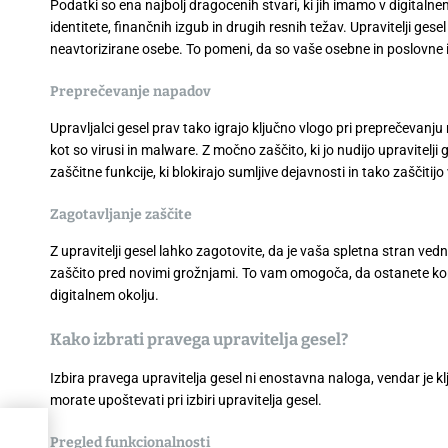
Podatki so ena najbolj dragocenih stvari, ki jih imamo v digitaln
identitete, finančnih izgub in drugih resnih težav. Upravitelji ge
neavtorizirane osebe. To pomeni, da so vaše osebne in poslovne 
Preprečevanje napadov
Upravljalci gesel prav tako igrajo ključno vlogo pri preprečevanju
kot so virusi in malware. Z močno zaščito, ki jo nudijo upravitelji
zaščitne funkcije, ki blokirajo sumljive dejavnosti in tako zaščitij
Zagotavljanje zaščite
Z upravitelji gesel lahko zagotovite, da je vaša spletna stran v
zaščito pred novimi grožnjami. To vam omogoča, da ostanete ko
digitalnem okolju.
Kako izbrati pravega upravitelja gesel?
Izbira pravega upravitelja gesel ni enostavna naloga, vendar je k
morate upoštevati pri izbiri upravitelja gesel.
Pregled funkcionalnosti
čega