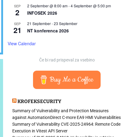
2 September @ 8:00 am
-
4 September @ 5:00 pm
SEP
2
INFOSEK 2026
21 September
-
23 September
SEP
21
NT konferenca 2026
View Calendar
Če bi rad prispeval za vsebino
Buy Me a Coffee
KROFEKSECURITY
Summary of Vulnerability and Protection Measures
against AutomationDirect C-more EA9 HMI Vulnerabilities
Summary of Vulnerability CVE-2025-24964: Remote Code
Execution in Vitest API Server