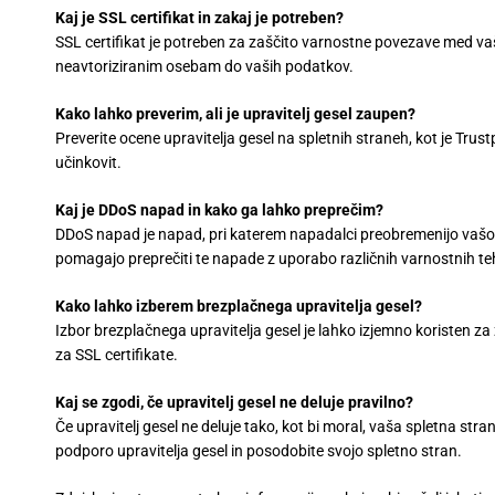
Kaj je SSL certifikat in zakaj je potreben?
SSL certifikat je potreben za zaščito varnostne povezave med vaš
neavtoriziranim osebam do vaših podatkov.
Kako lahko preverim, ali je upravitelj gesel zaupen?
Preverite ocene upravitelja gesel na spletnih straneh, kot je Trust
učinkovit.
Kaj je DDoS napad in kako ga lahko preprečim?
DDoS napad je napad, pri katerem napadalci preobremenijo vašo spl
pomagajo preprečiti te napade z uporabo različnih varnostnih te
Kako lahko izberem brezplačnega upravitelja gesel?
Izbor brezplačnega upravitelja gesel je lahko izjemno koristen za
za SSL certifikate.
Kaj se zgodi, če upravitelj gesel ne deluje pravilno?
Če upravitelj gesel ne deluje tako, kot bi moral, vaša spletna st
podporo upravitelja gesel in posodobite svojo spletno stran.