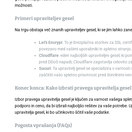
možnosti.
Primeri upraviteljev gesel
Na trgu obstaja več znanih upraviteljev gesel, ki se jim lahko zan
Let's Encrypt
: To je brezplačna storitev za SSL cert
povezavo med vašimi uporabniki in spletno stranjo.
Cloudflare
: eden najboljših upraviteljev gesel, ki 
pred DDoS napadi, Cloudflare zagotavlja celovito za
Sucuri
: Ta upravitelj gesel se specializira v varno
zaščititi vašo spletno prisotnost pred številnimi ne
Konec konca: Kako izbrati pravega upravitelja gesel
Izbor pravega upravitelja gesel je ključen za varnost vašega spl
podporo in ceno, da bi izbrali najboljšo rešitev za vaše potrebe. Up
upravitelja gesel, ki bo učinkovito ščitil vaše podatke.
Pogosta vprašanja (FAQs)