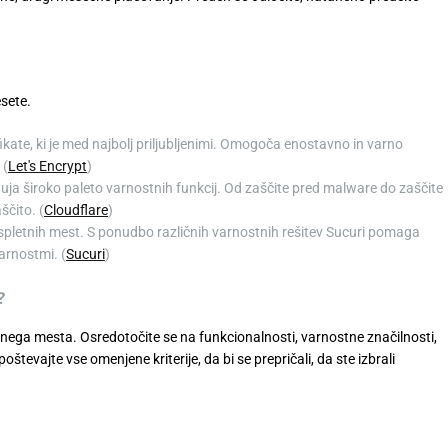
esete.
ifikate, ki je med najbolj priljubljenimi. Omogoča enostavno in varno
 (
Let's Encrypt
)
ponuja široko paleto varnostnih funkcij. Od zaščite pred malware do zaščite
ščito. (
Cloudflare
)
sti spletnih mest. S ponudbo različnih varnostnih rešitev Sucuri pomaga
varnostmi. (
Sucuri
)
?
etnega mesta. Osredotočite se na funkcionalnosti, varnostne značilnosti,
oštevajte vse omenjene kriterije, da bi se prepričali, da ste izbrali