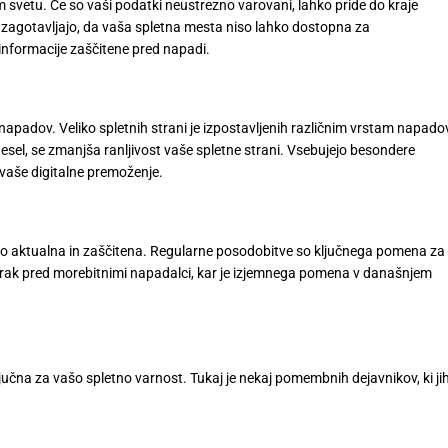
em svetu. Če so vaši podatki neustrezno varovani, lahko pride do kraje
sel zagotavljajo, da vaša spletna mesta niso lahko dostopna za
informacije zaščitene pred napadi.
 napadov. Veliko spletnih strani je izpostavljenih različnim vrstam napadov
 gesel, se zmanjša ranljivost vaše spletne strani. Vsebujejo besondere
o vaše digitalne premoženje.
edno aktualna in zaščitena. Regularne posodobitve so ključnega pomena za
rak pred morebitnimi napadalci, kar je izjemnega pomena v današnjem
ljučna za vašo spletno varnost. Tukaj je nekaj pomembnih dejavnikov, ki ji