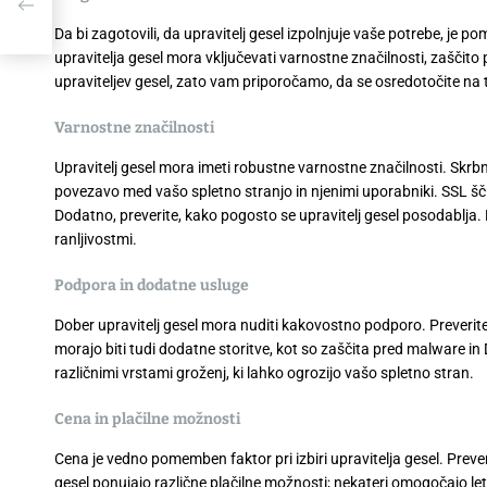
Da bi zagotovili, da upravitelj gesel izpolnjuje vaše potrebe, je
upravitelja gesel mora vključevati varnostne značilnosti, zaščito
upraviteljev gesel, zato vam priporočamo, da se osredotočite na ti
Varnostne značilnosti
Upravitelj gesel mora imeti robustne varnostne značilnosti. Skrbno
povezavo med vašo spletno stranjo in njenimi uporabniki. SSL šč
Dodatno, preverite, kako pogosto se upravitelj gesel posodablja.
ranljivostmi.
Podpora in dodatne usluge
Dober upravitelj gesel mora nuditi kakovostno podporo. Preverite
morajo biti tudi dodatne storitve, kot so zaščita pred malware 
različnimi vrstami groženj, ki lahko ogrozijo vašo spletno stran.
Cena in plačilne možnosti
Cena je vedno pomemben faktor pri izbiri upravitelja gesel. Preveri
gesel ponujajo različne plačilne možnosti; nekateri omogočajo le