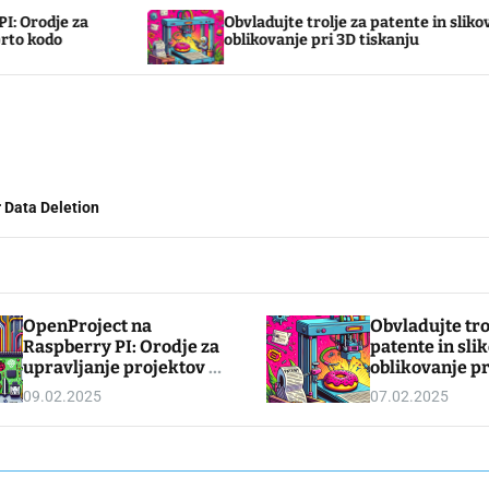
Obvladujte trolje za patente in slikovno
S
oblikovanje pri 3D tiskanju
t
 Data Deletion
OpenProject na
Obvladujte tro
Raspberry PI: Orodje za
patente in sli
upravljanje projektov z
oblikovanje pr
odprto kodo
tiskanju
09.02.2025
07.02.2025