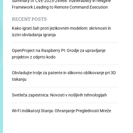
Summary of CVE-2025-24968: Vulnerability in reNgine
Framework Leading to Remote Command Execution
RECENT POSTS
Kako igrati šah proti jezikovnim modelom: skrivnosti in
izzivi obvladanja igranja
OpenProject na Raspberry PI: Orodje za upravljanje
projektov z odprto kodo
Obvladujte trolje za patente in slikovno oblikovanje pri 3D
tiskanju
Svetleča zapestnica: Novosti v nošljivih tehnologijah
Wi-Fi Indikatorji Stanja: Ohranjanje Preglednosti Mreže