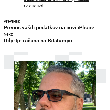
iPhone X zamrzne ob hitrih temperaturnih
spremembah
Previous:
P
Prenos vaših podatkov na novi iPhone
o
Next:
Odprtje računa na Bitstampu
s
t
n
a
v
i
g
a