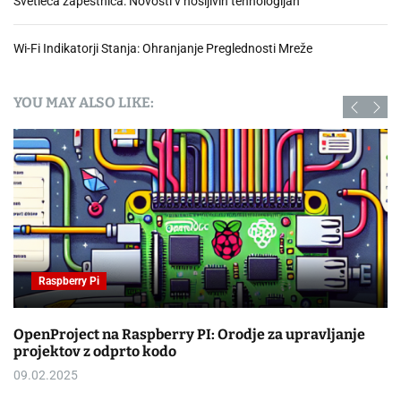
Svetleča zapestnica: Novosti v nošljivih tehnologijah
Wi-Fi Indikatorji Stanja: Ohranjanje Preglednosti Mreže
YOU MAY ALSO LIKE:
Raspberry Pi
OpenProject na Raspberry PI: Orodje za upravljanje
projektov z odprto kodo
09.02.2025