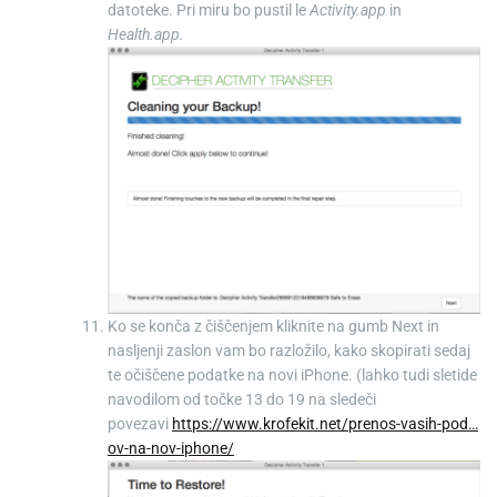
datoteke. Pri miru bo pustil le
Activity.app
in
Health.app.
Ko se konča z čiščenjem kliknite na gumb Next in
nasljenji zaslon vam bo razložilo, kako skopirati sedaj
te očiščene podatke na novi iPhone. (lahko tudi sletide
navodilom od točke 13 do 19 na sledeči
povezavi
https://www.krofekit.net/prenos-vasih-pod…
ov-na-nov-iphone/