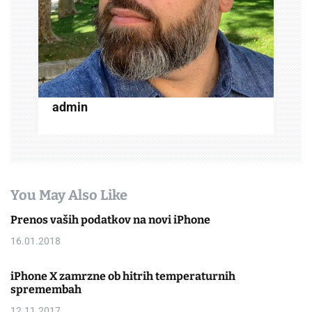
t
i
o
n
admin
You May Also Like
Prenos vaših podatkov na novi iPhone
16.01.2018
iPhone X zamrzne ob hitrih temperaturnih
spremembah
12.11.2017