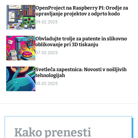
d
m
OpenProject na Raspberry PI: Orodje za
g
o
upravljanje projektov z odprto kodo
e
d
t
e
09.02.2025
Obvladujte trolje za patente in slikovno
oblikovanje pri 3D tiskanju
07.02.2025
Svetleča zapestnica: Novosti v nošljivih
tehnologijah
05.02.2025
Kako prenesti