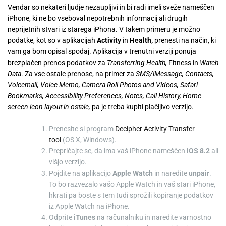
Vendar so nekateri ljudje nezaupljivi in bi radi imeli sveže nameščen
iPhone, ki ne bo vseboval nepotrebnih informacij ali drugih
neprijetnih stvari iz starega iPhona. V takem primeru je možno
podatke, kot so v aplikacijah
Activity
in
Health,
prenesti na način, ki
vam ga bom opisal spodaj. Aplikacija v trenutni verziji ponuja
brezplačen prenos podatkov za
Transferring Health,
Fitness in
Watch
Data
. Za vse ostale prenose, na primer za
SMS/iMessage, Contacts,
Voicemail, Voice Memo, Camera Roll Photos and Videos, Safari
Bookmarks, Accessibility Preferences, Notes, Call History, Home
screen icon layout in ostale,
pa je treba kupiti plačljivo verzijo.
Prenesite si program
Decipher Activity Transfer
tool
(OS X, Windows).
Prepričajte se, da ima vaš iPhone nameščen
iOS 8.2
ali
višjo verzijo.
Pojdite na aplikacijo
Apple Watch
in naredite
unpair
.
To bo razvezalo vašo Apple Watch in vaš stari iPhone,
hkrati pa boste s tem tudi sprožili kopiranje podatkov
iz Apple Watch na iPhone.
Odprite
iTunes
na računalniku in naredite varnostno