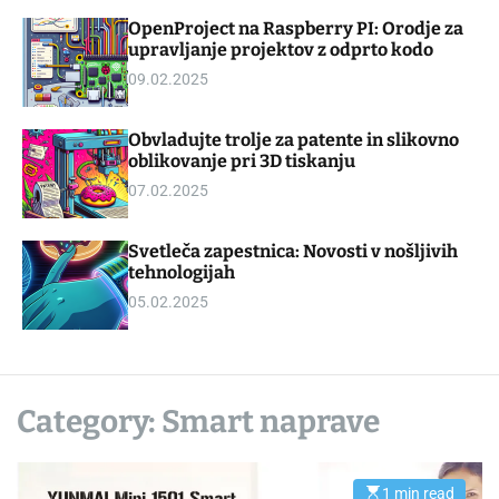
d
m
OpenProject na Raspberry PI: Orodje za
g
o
upravljanje projektov z odprto kodo
e
d
t
e
09.02.2025
Obvladujte trolje za patente in slikovno
oblikovanje pri 3D tiskanju
07.02.2025
Svetleča zapestnica: Novosti v nošljivih
tehnologijah
05.02.2025
Category:
Smart naprave
1 min read