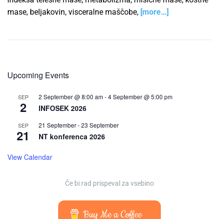
mase, beljakovin, visceralne maščobe,
[more…]
Upcoming Events
2 September @ 8:00 am
-
4 September @ 5:00 pm
SEP
2
INFOSEK 2026
21 September
-
23 September
SEP
21
NT konferenca 2026
View Calendar
Če bi rad prispeval za vsebino
Buy Me a Coffee