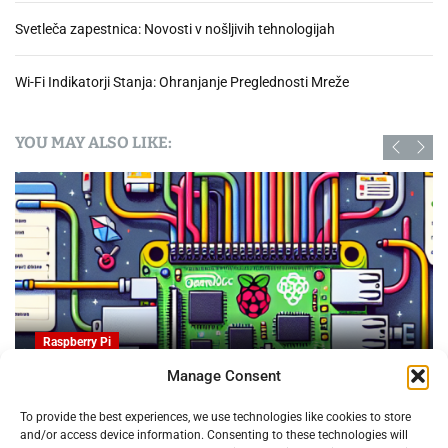
Svetleča zapestnica: Novosti v nošljivih tehnologijah
Wi-Fi Indikatorji Stanja: Ohranjanje Preglednosti Mreže
YOU MAY ALSO LIKE:
Raspberry Pi
Manage Consent
OpenProject na Raspberry PI: Orodje za upravljanje
To provide the best experiences, we use technologies like cookies to store
projektov z odprto kodo
and/or access device information. Consenting to these technologies will
09.02.2025