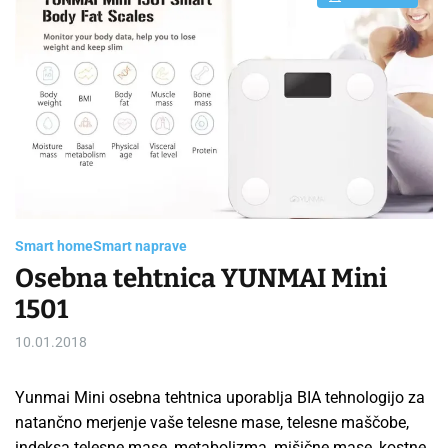
E
s
t
i
m
a
t
e
d
r
e
a
d
t
i
m
e
Smart home
Smart naprave
Osebna tehtnica YUNMAI Mini
1501
10.01.2018
Yunmai Mini osebna tehtnica uporablja BIA tehnologijo za
natančno merjenje vaše telesne mase, telesne maščobe,
indeksa telesne mase, metabolizma, mišične mase, kostne