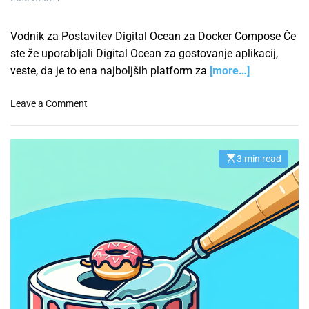
n
:
Vodnik za Postavitev Digital Ocean za Docker Compose Če
G
ste že uporabljali Digital Ocean za gostovanje aplikacij,
e
n
veste, da je to ena najboljših platform za
[more…]
e
r
o
Leave a Comment
i
n
r
K
a
a
n
3 min read
E
k
s
j
o
t
e
i
P
m
P
o
a
o
t
s
e
r
t
d
r
o
a
e
č
a
v
d
i
i
t
l
i
t
m