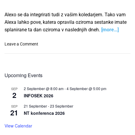
i
t
n
i
d
Alexo se da integrirati tudi z vašim koledarjem. Tako vam
t
a
Alexa lahko pove, katera opravila oziroma sestanke imate
e
t
splanirane ta dan oziroma v naslednjih dneh.
[more…]
v
u
s
m
o
Leave a Comment
t
i
n
r
z
P
e
v
o
ž
a
v
n
š
Upcoming Events
e
i
i
z
k
h
2 September @ 8:00 am
-
4 September @ 5:00 pm
SEP
a
a
2
W
INFOSEK 2026
v
s
o
a
D
21 September
-
23 September
SEP
r
21
M
o
NT konferenca 2026
d
i
c
P
c
k
View Calendar
r
r
e
e