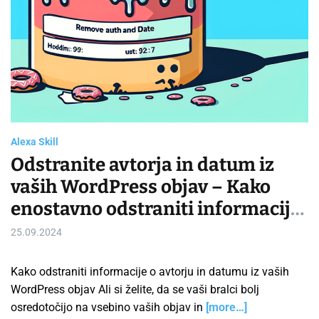
i
i
e
n
D
N
i
a
g
č
i
r
t
t
a
o
l
v
O
Alexa Skill
a
c
n
Odstranite avtorja in datum iz
e
j
a
vaših WordPress objav – Kako
e
n
enostavno odstraniti informacije
D
z
e
o avtorju in datumu iz objav na
a
25.09.2024
l
D
WordPressu brez težav.
o
o
v
Kako odstraniti informacije o avtorju in datumu iz vaših
c
n
WordPress objav Ali si želite, da se vaši bralci bolj
k
e
e
osredotočijo na vsebino vaših objav in
[more…]
g