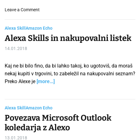
r
a
K
o
Leave a Comment
P
o
n
o
m
O
s
p
Alexa Skill
Amazon Echo
d
t
o
Alexa Skills in nakupovalni listek
s
o
z
t
p
14.01.2018
.
r
k
V
a
a
o
n
Kaj ne bi bilo fino, da bi lahko takoj, ko ugotoviš, da moraš
d
i
nekaj kupiti v trgovini, to zabeležil na nakupovalni seznam?
n
t
Preko Alexe je
[more…]
i
e
k
a
z
v
a
t
Alexa Skill
Amazon Echo
n
o
Povezava Microsoft Outlook
a
r
m
koledarja z Alexo
j
e
a
13.01.2018
s