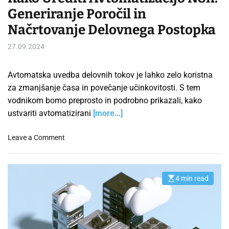
Generiranje Poročil in
Načrtovanje Delovnega Postopka
27.09.2024
Avtomatska uvedba delovnih tokov je lahko zelo koristna
za zmanjšanje časa in povečanje učinkovitosti. S tem
vodnikom bomo preprosto in podrobno prikazali, kako
ustvariti avtomatizirani
[more…]
o
Leave a Comment
n
K
a
4 min read
E
k
s
o
t
i
U
m
r
a
t
e