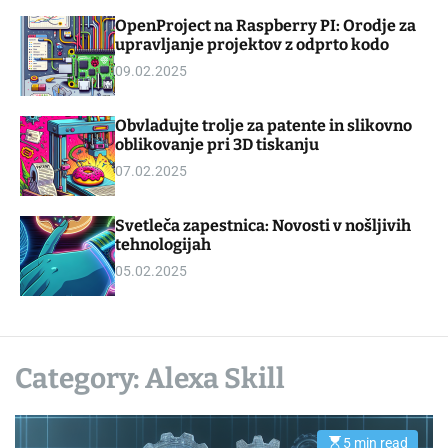
d
m
OpenProject na Raspberry PI: Orodje za
g
o
upravljanje projektov z odprto kodo
e
d
t
e
09.02.2025
Obvladujte trolje za patente in slikovno
oblikovanje pri 3D tiskanju
07.02.2025
Svetleča zapestnica: Novosti v nošljivih
tehnologijah
05.02.2025
Category:
Alexa Skill
5 min read