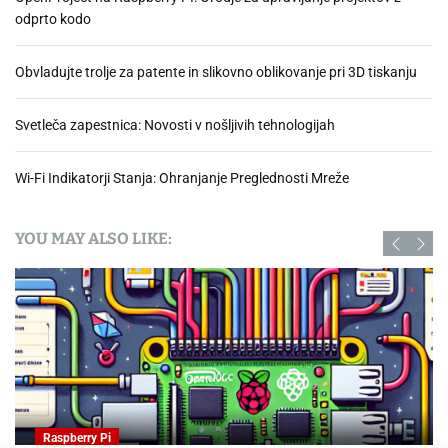
o
odprto kodo
z
n
o
A
u
d
l
.
Obvladujte trolje za patente in slikovno oblikovanje pri 3D tiskanju
s
e
t
x
r
Svetleča zapestnica: Novosti v nošljivih tehnologijah
o
a
n
Wi-Fi Indikatorji Stanja: Ohranjanje Preglednosti Mreže
i
t
i
YOU MAY ALSO LIKE:
i
n
f
o
r
m
a
c
i
Raspberry Pi
j