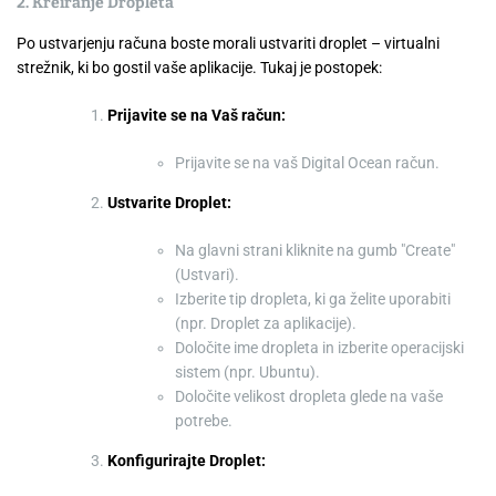
2. Kreiranje Dropleta
Po ustvarjenju računa boste morali ustvariti droplet – virtualni
strežnik, ki bo gostil vaše aplikacije. Tukaj je postopek:
Prijavite se na Vaš račun:
Prijavite se na vaš Digital Ocean račun.
Ustvarite Droplet:
Na glavni strani kliknite na gumb "Create"
(Ustvari).
Izberite tip dropleta, ki ga želite uporabiti
(npr. Droplet za aplikacije).
Določite ime dropleta in izberite operacijski
sistem (npr. Ubuntu).
Določite velikost dropleta glede na vaše
potrebe.
Konfigurirajte Droplet: