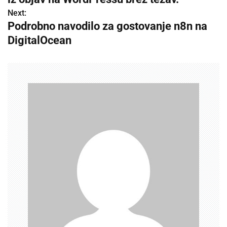
t
Next:
n
Podrobno navodilo za gostovanje n8n na
DigitalOcean
a
v
i
g
a
t
i
o
n