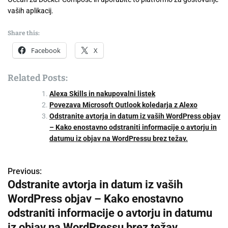
vaših aplikacij.
Share this:
Facebook
X
Related Posts:
Alexa Skills in nakupovalni listek
Povezava Microsoft Outlook koledarja z Alexo
Odstranite avtorja in datum iz vaših WordPress objav
– Kako enostavno odstraniti informacije o avtorju in
datumu iz objav na WordPressu brez težav.
Previous:
P
Odstranite avtorja in datum iz vaših
o
WordPress objav – Kako enostavno
s
odstraniti informacije o avtorju in datumu
iz objav na WordPressu brez težav.