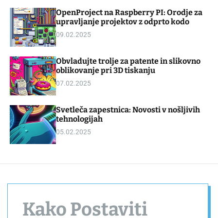
d
m
OpenProject na Raspberry PI: Orodje za
g
o
upravljanje projektov z odprto kodo
e
d
t
e
09.02.2025
Obvladujte trolje za patente in slikovno
oblikovanje pri 3D tiskanju
07.02.2025
Svetleča zapestnica: Novosti v nošljivih
tehnologijah
05.02.2025
Kako Postaviti