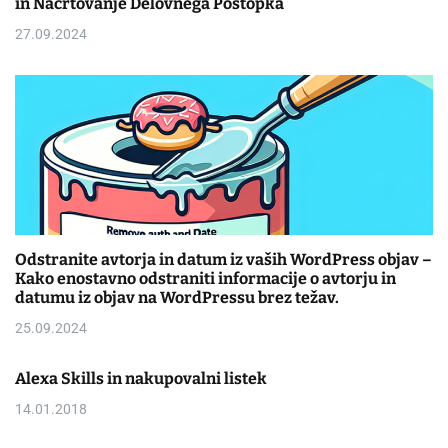
in Načrtovanje Delovnega Postopka
27.09.2024
Odstranite avtorja in datum iz vaših WordPress objav –
Kako enostavno odstraniti informacije o avtorju in
datumu iz objav na WordPressu brez težav.
25.09.2024
Alexa Skills in nakupovalni listek
14.01.2018