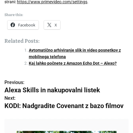
strani:
https://www.primevideo.com/settings
.
Share this:
Facebook
X
Related Posts:
Avtomatično arhiviranje slik in video posnetkov z
mobilnega telefona
Kaj lahko počnete z Amazon Echo Dot – Alexo?
Previous:
P
Alexa Skills in nakupovalni listek
o
Next:
KODI: Nadgradite Covenant z bazo filmov
s
t
n