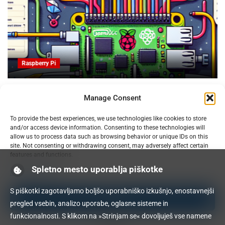
Raspberry Pi
OpenProject na Raspberry PI: Orodje za upravljanje
Manage Consent
projektov z odprto kodo
09.02.2025
To provide the best experiences, we use technologies like cookies to store
and/or access device information. Consenting to these technologies will
allow us to process data such as browsing behavior or unique IDs on this
site. Not consenting or withdrawing consent, may adversely affect certain
features and functions.
Spletno mesto uporablja piškotke
Manage services
S piškotki zagotavljamo boljšo uporabniško izkušnjo, enostavnejši
Accept
pregled vsebin, analizo uporabe, oglasne sisteme in
funkcionalnosti. S klikom na »Strinjam se« dovoljuješ vse namene
Deny