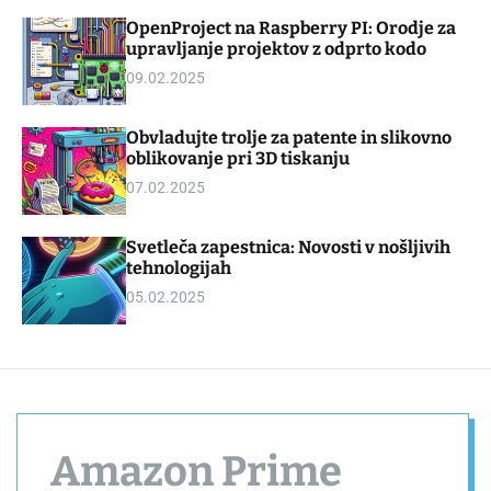
d
m
OpenProject na Raspberry PI: Orodje za
g
o
upravljanje projektov z odprto kodo
e
d
t
e
09.02.2025
Obvladujte trolje za patente in slikovno
oblikovanje pri 3D tiskanju
07.02.2025
Svetleča zapestnica: Novosti v nošljivih
tehnologijah
05.02.2025
Amazon Prime