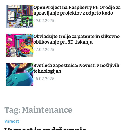
d
m
OpenProject na Raspberry PI: Orodje za
g
o
upravljanje projektov z odprto kodo
e
d
t
e
09.02.2025
Obvladujte trolje za patente in slikovno
oblikovanje pri 3D tiskanju
07.02.2025
Svetleča zapestnica: Novosti v nošljivih
tehnologijah
05.02.2025
Tag:
Maintenance
Varnost