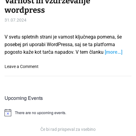
Varnost in vzdrževanje
wordpress
31.07.2024
V svetu spletnih strani je varnost ključnega pomena, še
posebej pri uporabi WordPressa, saj se ta platforma
pogosto kaže kot tarča napadov. V tem članku
[more…]
o
Leave a Comment
n
V
a
r
Upcoming Events
n
o
There are no upcoming events.
s
N
o
t
t
i
i
Če bi rad prispeval za vsebino
n
c