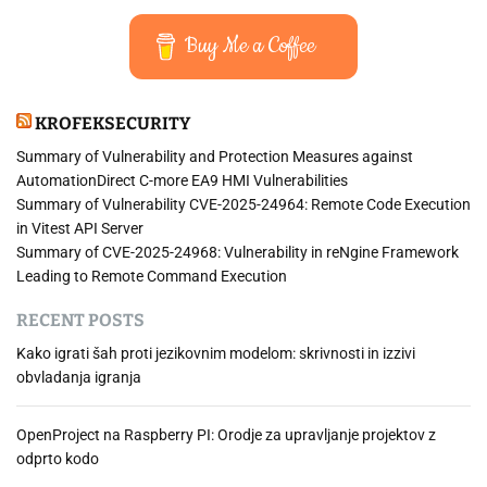
e
v
z
Buy Me a Coffee
d
r
ž
KROFEKSECURITY
e
v
Summary of Vulnerability and Protection Measures against
a
AutomationDirect C-more EA9 HMI Vulnerabilities
n
Summary of Vulnerability CVE-2025-24964: Remote Code Execution
j
in Vitest API Server
e
Summary of CVE-2025-24968: Vulnerability in reNgine Framework
w
Leading to Remote Command Execution
o
RECENT POSTS
r
d
Kako igrati šah proti jezikovnim modelom: skrivnosti in izzivi
p
obvladanja igranja
r
e
OpenProject na Raspberry PI: Orodje za upravljanje projektov z
s
odprto kodo
s