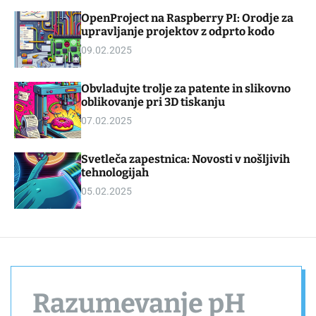
d
m
OpenProject na Raspberry PI: Orodje za
g
o
upravljanje projektov z odprto kodo
e
d
t
e
09.02.2025
Obvladujte trolje za patente in slikovno
oblikovanje pri 3D tiskanju
07.02.2025
Svetleča zapestnica: Novosti v nošljivih
tehnologijah
05.02.2025
Razumevanje pH