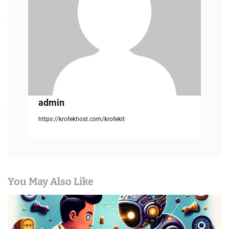
t
i
o
n
admin
https://krofekhost.com/krofekit
You May Also Like