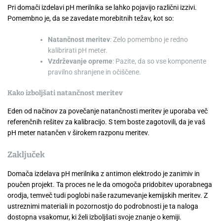
Pri domači izdelavi pH merilnika se lahko pojavijo različni izzivi.
Pomembno je, da se zavedate morebitnih težav, kot so:
Natančnost meritev
: Zelo pomembno je redno
kalibrirati pH meter.
Vzdrževanje opreme
: Pazite, da so vse komponente
pravilno shranjene in očiščene.
Kako izboljšati natančnost meritev
Eden od načinov za povečanje natančnosti meritev je uporaba več
referenčnih rešitev za kalibracijo. S tem boste zagotovili, da je vaš
pH meter natančen v širokem razponu meritev.
Zaključek
Domača izdelava pH merilnika z antimon elektrodo je zanimiv in
poučen projekt. Ta proces ne le da omogoča pridobitev uporabnega
orodja, temveč tudi poglobi naše razumevanje kemijskih meritev. Z
ustreznimi materiali in pozornostjo do podrobnosti je ta naloga
dostopna vsakomur, ki želi izboljšati svoje znanje o kemiji.