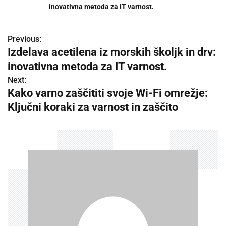
inovativna metoda za IT varnost.
Previous:
P
Izdelava acetilena iz morskih školjk in drv:
o
inovativna metoda za IT varnost.
s
Next:
Kako varno zaščititi svoje Wi-Fi omrežje:
t
Ključni koraki za varnost in zaščito
n
a
v
i
g
a