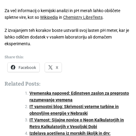
Za več informacij o kemijski analizi in pH merah lahko obiščete
spletne vire, kot so
Wikipedia
in
Chemistry LibreTexts
.
Z izvajanjem teh korakov boste ustvarili svoj lasten pH meter, kar je
lahko odličen dodatek v vsakem laboratoriju ali domačem
eksperimentu.
Share this:
Facebook
X
Related Posts:
Vremenska napoved: Edinstven zaslon za preprosto
razumevanje vremena
IT varnostni blog: Skrivnosti veterne turbine in
obnovljive energije v Nebraski
IT Varnost: Sijajne novice o Neon Kalkulatorjih in
Retro Kalkulatorjih v Vesoljski Dobi
Izdelava acetilena iz morskih školjk in drv: