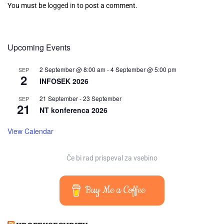
You must be
logged in
to post a comment.
Upcoming Events
2 September @ 8:00 am
-
4 September @ 5:00 pm
SEP
2
INFOSEK 2026
21 September
-
23 September
SEP
21
NT konferenca 2026
View Calendar
Če bi rad prispeval za vsebino
Buy Me a Coffee