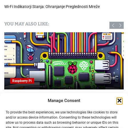
Wi-Fi Indikatorji Stanja: Ohranjanje Preglednosti Mreže
YOU MAY ALSO LIKE:
Raspberry Pi
OpenProject na Raspberry PI: Orodje za upravljanje
Manage Consent
projektov z odprto kodo
09.02.2025
To provide the best experiences, we use technologies like cookies to store
and/or access device information. Consenting to these technologies will
allow us to process data such as browsing behavior or unique IDs on this
site. Not consenting or withdrawing consent, may adversely affect certain