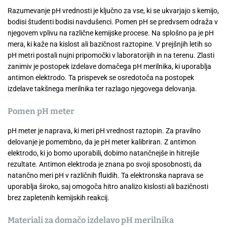
Razumevanje pH vrednosti je ključno za vse, ki se ukvarjajo s kemijo,
bodisi študenti bodisi navdušenci. Pomen pH se predvsem odraža v
njegovem vplivu na različne kemijske procese. Na splošno pa je pH
mera, ki kaže na kislost ali bazičnost raztopine. V prejšnjih letih so
pH metri postali nujni pripomočki v laboratorijih in na terenu. Zlasti
zanimiv je postopek izdelave domačega pH merilnika, ki uporablja
antimon elektrodo. Ta prispevek se osredotoča na postopek
izdelave takšnega merilnika ter razlago njegovega delovanja.
Pomen pH meter
pH meter je naprava, ki meri pH vrednost raztopin. Za pravilno
delovanje je pomembno, da je pH meter kalibriran. Z antimon
elektrodo, ki jo bomo uporabili, dobimo natančnejše in hitrejše
rezultate. Antimon elektroda je znana po svoji sposobnosti, da
natančno meri pH v različnih fluidih. Ta elektronska naprava se
uporablja široko, saj omogoča hitro analizo kislosti ali bazičnosti
brez zapletenih kemijskih reakcij.
Materiali za domačo izdelavo pH merilnika