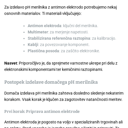
Za izdelavo pH merilnika z antimon elektrodo potrebujemo nekaj
osnovnih materialov. Ti materiali vključujejo:
Antimon elektroda
: ključni del merilnika.
Multimeter
: za merjenje napetosti.
Stabilizirana referenčna raztopina
: za kalibracijo.
Kablji
: za povezovanje komponent.
Plastična posoda
: za zaščito elektronike.
Nasvet
: Priporočljivo je, da sprejmete varnostne ukrepe pri delu z
elektronskimi komponentami ter kemičnimi raztopinami.
Postopek izdelave domačega pH merilnika
Domača izdelava pH merilnika zahteva dosledno sledenje nekaterim
korakom. Vsak korak je ključen za zagotovitev natančnosti meritev.
Prvi korak: Priprava antimon elektrode
Antimon elektroda je pogosto na voljo v specializiranih trgovinah ali