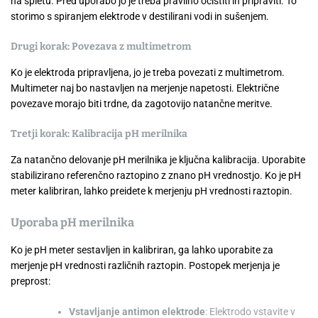
na spletu. Pred uporabo jo je treba pravilno očistiti in pripraviti. To
storimo s spiranjem elektrode v destilirani vodi in sušenjem.
Drugi korak: Povezava z multimetrom
Ko je elektroda pripravljena, jo je treba povezati z multimetrom.
Multimeter naj bo nastavljen na merjenje napetosti. Električne
povezave morajo biti trdne, da zagotovijo natančne meritve.
Tretji korak: Kalibracija pH merilnika
Za natančno delovanje pH merilnika je ključna kalibracija. Uporabite
stabilizirano referenčno raztopino z znano pH vrednostjo. Ko je pH
meter kalibriran, lahko preidete k merjenju pH vrednosti raztopin.
Uporaba pH merilnika
Ko je pH meter sestavljen in kalibriran, ga lahko uporabite za
merjenje pH vrednosti različnih raztopin. Postopek merjenja je
preprost:
Vstavljanje antimon elektrode
: Elektrodo vstavite v