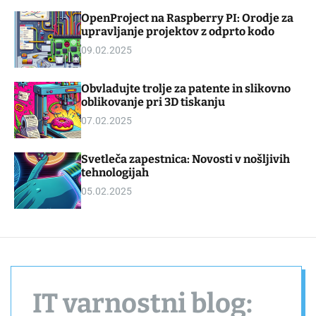
d
m
OpenProject na Raspberry PI: Orodje za
g
o
upravljanje projektov z odprto kodo
e
d
t
e
09.02.2025
Obvladujte trolje za patente in slikovno
oblikovanje pri 3D tiskanju
07.02.2025
Svetleča zapestnica: Novosti v nošljivih
tehnologijah
05.02.2025
IT varnostni blog: