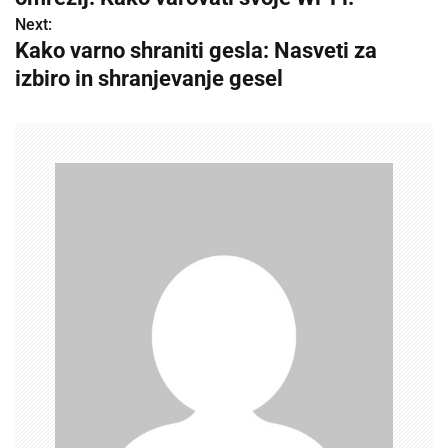
s
Next:
Kako varno shraniti gesla: Nasveti za
t
izbiro in shranjevanje gesel
n
a
v
i
g
a
t
i
o
n