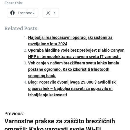
Share this:
Facebook
X
Related Posts:
Najboljši realnočasovni operacijski sistemi za
razvijalce v letu 2024
Uporaba hladilne vode brez prebojev: Diablo Canyon
NPP in termoelektrarna v novem svetu IT varnosti.
Voh canje v našem brezžičnem svetu lahko kmalu
postane ogromno. Kako izkoristiti Bluetooth
snooping hack.
Blog: Popravilo dvomljivega 25.000 $ avdiofilski
ojačevalnik – Najboljši nasveti za popravilo in
izboljšanje kakovosti
Previous:
P
Varnostne prakse za zaščito brezžičnih
o
omrežij: Kako varovati svoje Wi-Fi.