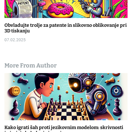
Obvladujte trolje za patente in slikovno oblikovanje pri
3D tiskanju
07.02.2025
More From Author
Kako igrati šah proti jezikovnim modelom: skrivnosti