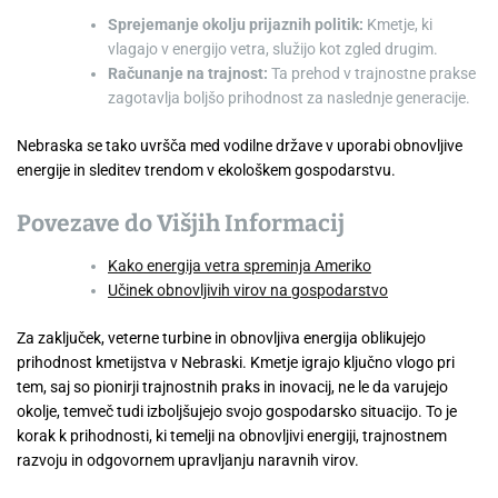
Sprejemanje okolju prijaznih politik:
Kmetje, ki
vlagajo v energijo vetra, služijo kot zgled drugim.
Računanje na trajnost:
Ta prehod v trajnostne prakse
zagotavlja boljšo prihodnost za naslednje generacije.
Nebraska se tako uvršča med vodilne države v uporabi obnovljive
energije in sleditev trendom v ekološkem gospodarstvu.
Povezave do Višjih Informacij
Kako energija vetra spreminja Ameriko
Učinek obnovljivih virov na gospodarstvo
Za zaključek, veterne turbine in obnovljiva energija oblikujejo
prihodnost kmetijstva v Nebraski. Kmetje igrajo ključno vlogo pri
tem, saj so pionirji trajnostnih praks in inovacij, ne le da varujejo
okolje, temveč tudi izboljšujejo svojo gospodarsko situacijo. To je
korak k prihodnosti, ki temelji na obnovljivi energiji, trajnostnem
razvoju in odgovornem upravljanju naravnih virov.