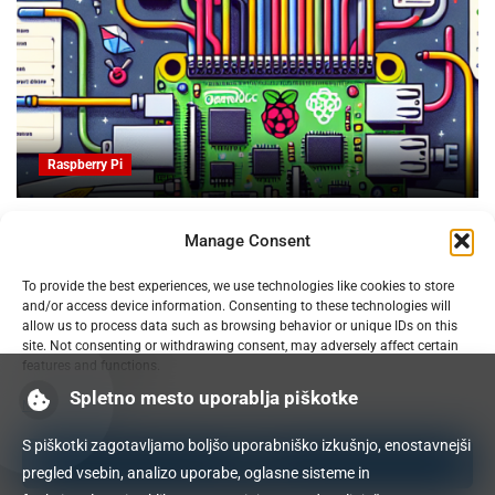
Raspberry Pi
vljanje
Obvladujte trolje za patente in slikovno obliko
Manage Consent
3D tiskanju
07.02.2025
To provide the best experiences, we use technologies like cookies to store
and/or access device information. Consenting to these technologies will
allow us to process data such as browsing behavior or unique IDs on this
site. Not consenting or withdrawing consent, may adversely affect certain
features and functions.
Spletno mesto uporablja piškotke
Manage services
S piškotki zagotavljamo boljšo uporabniško izkušnjo, enostavnejši
Accept
pregled vsebin, analizo uporabe, oglasne sisteme in