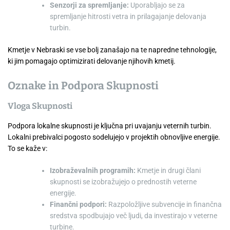
Senzorji za spremljanje:
Uporabljajo se za
spremljanje hitrosti vetra in prilagajanje delovanja
turbin.
Kmetje v Nebraski se vse bolj zanašajo na te napredne tehnologije,
ki jim pomagajo optimizirati delovanje njihovih kmetij.
Oznake in Podpora Skupnosti
Vloga Skupnosti
Podpora lokalne skupnosti je ključna pri uvajanju veternih turbin.
Lokalni prebivalci pogosto sodelujejo v projektih obnovljive energije.
To se kaže v:
Izobraževalnih programih:
Kmetje in drugi člani
skupnosti se izobražujejo o prednostih veterne
energije.
Finančni podpori:
Razpoložljive subvencije in finančna
sredstva spodbujajo več ljudi, da investirajo v veterne
turbine.