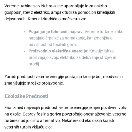
Veterne turbine se v Nebraski ne uporabljajo le za oskrbo
gospodinjstev z elektriko, ampak tudi za pomoč pri kmetijskih
dejavnostih. Kmetje izkoriščajo moč vetra za:
Poganjanje tehničnih naprav:
Veterne turbine lahko
napajajo črpalke za namakanje, kar zmanjšuje
odvisnost od fosilnih goriv.
Proizvodnjo električne energije:
Kmetije lahko
proizvajajo svojo elektriko za delovanje strojev in
orodij.
Zaradi prednosti veterne energije postajajo kmetje bolj neodvisni in
zmanjšujejo stroške proizvodnje.
Ekološke Prednosti
Ena izmed največjih prednosti veterne energije je njen pozitiven vpliv
na okolje. Čeprav fosilna goriva povzročajo onesnaževanje, veterne
turbine nudijo čisto alternativo. Nekatere od ekoloških koristi
veternih turbin vključujejo: