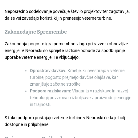
Neposredno sodelovanje povečuje število projektov ter zagotavlja,
da se vsi zavedajo koristi, ki jih prenesejo veterne turbine.
Zakonodajne Spremembe
Zakonodaja pogosto igra pomembno vlogo pri razvoju obnovljive
energije. V Nebraski so sprejete različne pobude za spodbujanje
uporabe veterne energije. Te vključujejo:
Oprostitev davkov:
Kmetje, ki investirajo v veterne
turbine, pogosto prejmejo davčne olajšave, kar
zmanjšuje začetne stroške.
Podpora raziskavam:
Vlaganja v raziskave in razvoj
tehnologij povzročajo izboljšave v proizvodnji energije
in trajnosti.
S tako podporo postajajo veterne turbine v Nebraski čedalje bolj
dostopne in priljubljene.