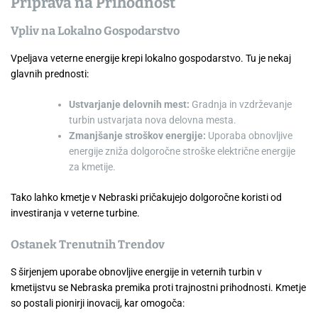
Priprava na Prihodnost
Vpliv na Lokalno Gospodarstvo
Vpeljava veterne energije krepi lokalno gospodarstvo. Tu je nekaj
glavnih prednosti:
Ustvarjanje delovnih mest:
Gradnja in vzdrževanje
turbin ustvarjata nova delovna mesta.
Zmanjšanje stroškov energije:
Uporaba obnovljive
energije zniža dolgoročne stroške električne energije
za kmetije.
Tako lahko kmetje v Nebraski pričakujejo dolgoročne koristi od
investiranja v veterne turbine.
Ostanek Trenutnih Trendov
S širjenjem uporabe obnovljive energije in veternih turbin v
kmetijstvu se Nebraska premika proti trajnostni prihodnosti. Kmetje
so postali pionirji inovacij, kar omogoča: