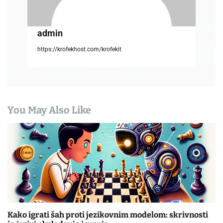
admin
https://krofekhost.com/krofekit
You May Also Like
Kako igrati šah proti jezikovnim modelom: skrivnosti