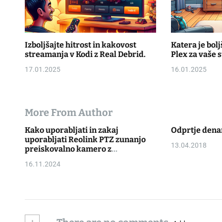
n
Izboljšajte hitrost in kakovost
Katera je bolj
streamanja v Kodi z Real Debrid.
Plex za vaše 
17.01.2025
16.01.2025
More From Author
Kako uporabljati in zakaj
Odprtje dena
uporabljati Reolink PTZ zunanjo
13.04.2018
preiskovalno kamero z
avtomatskim sledenjem in
16.11.2024
zoomom