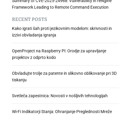
Summary of CVE-2025-24968: Vulnerability in reNgine
Framework Leading to Remote Command Execution
RECENT POSTS
Kako igrati šah proti jezikovnim modelom: skrivnosti in
izzivi obvladanja igranja
OpenProject na Raspberry PI: Orodje za upravljanje
projektov z odprto kodo
Obvladujte trolje za patente in slikovno oblikovanje pri 3D
tiskanju
Svetleča zapestnica: Novosti v nošljivih tehnologijah
Wi-Fi Indikatorji Stanja: Ohranjanje Preglednosti Mreže