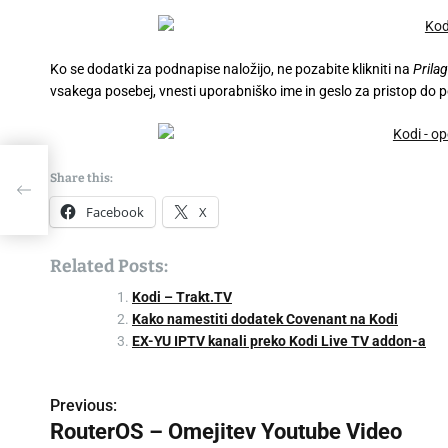
Ko se dodatki za podnapise naložijo, ne pozabite klikniti na
Prilag
vsakega posebej, vnesti uporabniško ime in geslo za pristop do po
na
Share this:
Facebook
X
Related Posts:
Kodi – Trakt.TV
Kako namestiti dodatek Covenant na Kodi
EX-YU IPTV kanali preko Kodi Live TV addon-a
Previous:
P
RouterOS – Omejitev Youtube Video