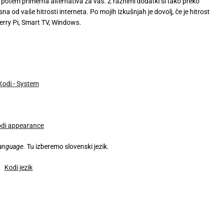
o potem primerna alternativa za vas. Z raznimi dodatki si tako preko
sna od vaše hitrosti interneta. Po mojih izkušnjah je dovolj, če je hitrost
rry Pi, Smart TV, Windows.
anguage.
Tu izberemo slovenski jezik.