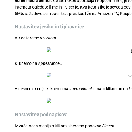
home media center
. Če ste nekoč uporabljali Popcorn Time, je t
interneta ogledate filme in TV serije. Kvaliteta slike je seveda odvi
5Mb/s. Zadevo sem zaenkrat preizkusil že na Amazon TV, Raspbe
Nastavitev jezika in tipkovnice
V Kodi gremo v
System
…
Kliknemo na
Appearance…
V desnem meniju kliknemo na
International
in nato kliknemo na
L
Nastavitev podnapisov
Iz začetnega menija s klikom izberemo ponovno
Sistem…