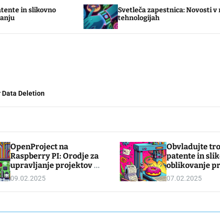
no
Svetleča zapestnica: Novosti v nošljivih
tehnologijah
 Data Deletion
OpenProject na
Obvladujte tro
Raspberry PI: Orodje za
patente in sli
upravljanje projektov z
oblikovanje pr
odprto kodo
tiskanju
09.02.2025
07.02.2025