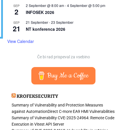
2 September @ 8:00 am
-
4 September @ 5:00 pm
SEP
2
INFOSEK 2026
21 September
-
23 September
SEP
21
NT konferenca 2026
View Calendar
Če bi rad prispeval za vsebino
Buy Me a Coffee
KROFEKSECURITY
Summary of Vulnerability and Protection Measures
against AutomationDirect C-more EA9 HMI Vulnerabilities
Summary of Vulnerability CVE-2025-24964: Remote Code
Execution in Vitest API Server