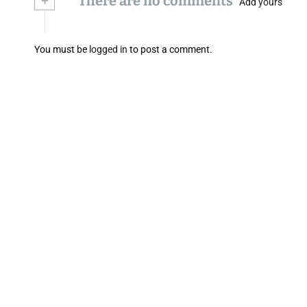
+
There are no comments
Add yours
You must be
logged in
to post a comment.