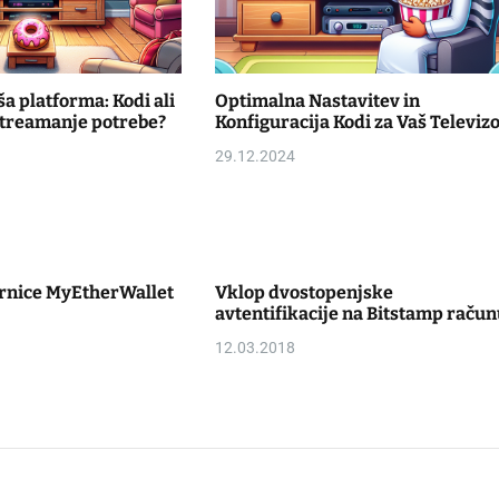
ša platforma: Kodi ali
Optimalna Nastavitev in
streamanje potrebe?
Konfiguracija Kodi za Vaš Televiz
29.12.2024
rnice MyEtherWallet
Vklop dvostopenjske
avtentifikacije na Bitstamp račun
12.03.2018