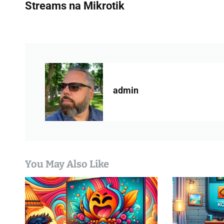
o
Streams na Mikrotik
s
t
n
a
admin
v
i
g
a
You May Also Like
t
i
o