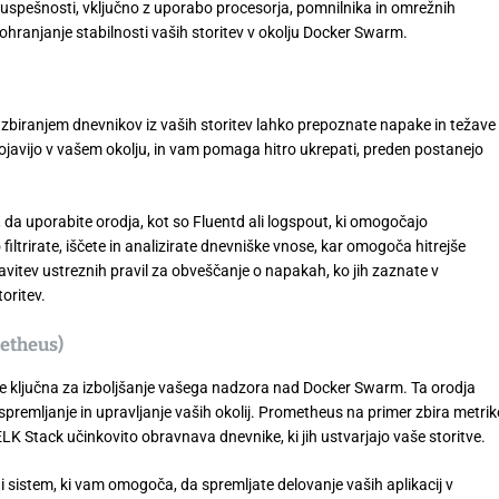
e uspešnosti, vključno z uporabo procesorja, pomnilnika in omrežnih
a ohranjanje stabilnosti vaših storitev v okolju Docker Swarm.
 zbiranjem dnevnikov iz vaših storitev lahko prepoznate napake in težave
ojavijo v vašem okolju, in vam pomaga hitro ukrepati, preden postanejo
da uporabite orodja, kot so Fluentd ali logspout, ki omogočajo
filtrirate, iščete in analizirate dnevniške vnose, kar omogoča hitrejše
tavitev ustreznih pravil za obveščanje o napakah, ko jih zaznate v
oritev.
metheus)
, je ključna za izboljšanje vašega nadzora nad Docker Swarm. Ta orodja
premljanje in upravljanje vaših okolij. Prometheus na primer zbira metrik
ELK Stack učinkovito obravnava dnevnike, ki jih ustvarjajo vaše storitve.
i sistem, ki vam omogoča, da spremljate delovanje vaših aplikacij v