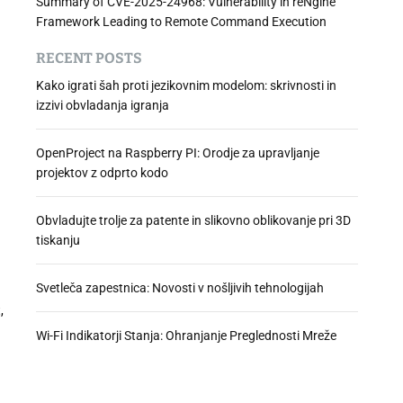
Summary of CVE-2025-24968: Vulnerability in reNgine
Framework Leading to Remote Command Execution
RECENT POSTS
Kako igrati šah proti jezikovnim modelom: skrivnosti in
izzivi obvladanja igranja
OpenProject na Raspberry PI: Orodje za upravljanje
projektov z odprto kodo
Obvladujte trolje za patente in slikovno oblikovanje pri 3D
tiskanju
Svetleča zapestnica: Novosti v nošljivih tehnologijah
,
Wi-Fi Indikatorji Stanja: Ohranjanje Preglednosti Mreže