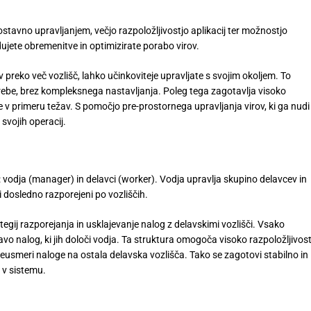
tavno upravljanjem, večjo razpoložljivostjo aplikacij ter možnostjo
ujete obremenitve in optimizirate porabo virov.
eko več vozlišč, lahko učinkoviteje upravljate s svojim okoljem. To
trebe, brez kompleksnega nastavljanja. Poleg tega zagotavlja visoko
e v primeru težav. S pomočjo pre-prostornega upravljanja virov, ki ga nudi
svojih operacij.
odja (manager) in delavci (worker). Vodja upravlja skupino delavcev in
i dosledno razporejeni po vozliščih.
gij razporejanja in usklajevanje nalog z delavskimi vozlišči. Vsako
vo nalog, ki jih določi vodja. Ta struktura omogoča visoko razpoložljivost
reusmeri naloge na ostala delavska vozlišča. Tako se zagotovi stabilno in
 v sistemu.