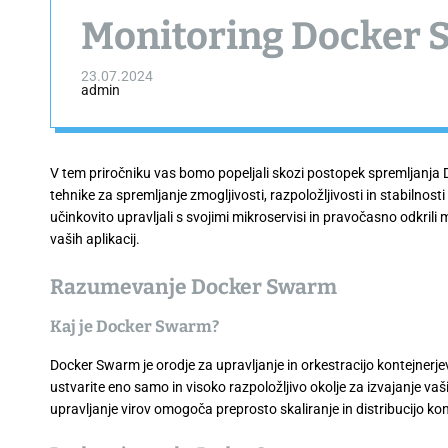
Monitoring Docker
23.07.2024
admin
V tem priročniku vas bomo popeljali skozi postopek spremljanja D
tehnike za spremljanje zmogljivosti, razpoložljivosti in stabilno
učinkovito upravljali s svojimi mikroservisi in pravočasno odkri
vaših aplikacij.
Razumevanje Docker Swarm
Kaj je Docker Swarm?
Docker Swarm je orodje za upravljanje in orkestracijo kontejnerj
ustvarite eno samo in visoko razpoložljivo okolje za izvajanje va
upravljanje virov omogoča preprosto skaliranje in distribucijo kon