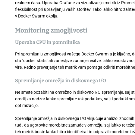
realnem času. Uporaba Grafane za vizualizacijo metrik iz Promet
fleksibilnost pri upravljanju vaših storitev. Tako lahko hitro zahte
v Docker Swarm okolju.
Monitoring zmogljivosti
Uporaba CPU in pomnilnika
Pri spremljanju zmogljivosti vašega Docker Swarm-a je ključno, 
sta `docker stats` ali zanesljive zunanje rešitve, lahko enostavno
vire. Redno preverjanje teh metrik vam pomaga odkriti morebitne 
Spremljanje omrežja in diskovnega I/O
Ne smete pozabiti na omrežno in diskovno I/O spremljanje, saj sta
orodij za nadzor lahko spremljate tok podatkov, saj ti podatki om
optimizacijo.
Spremljanje omrežja in diskovnega I/O vključuje analizo izhodnih
tudi, da ugotovite morebitne zamude v omrežju, saj lahko te teža
teh metrik boste lahko hitro identificirali in odpravili morebitne