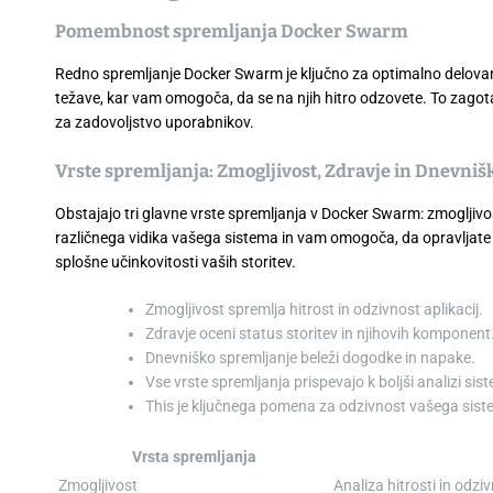
Pomembnost spremljanja Docker Swarm
Redno spremljanje Docker Swarm je ključno za optimalno delovanj
težave, kar vam omogoča, da se na njih hitro odzovete. To zagota
za zadovoljstvo uporabnikov.
Vrste spremljanja: Zmogljivost, Zdravje in Dnevniš
Obstajajo tri glavne vrste spremljanja v Docker Swarm: zmogljivo
različnega vidika vašega sistema in vam omogoča, da opravljate bo
splošne učinkovitosti vaših storitev.
Zmogljivost spremlja hitrost in odzivnost aplikacij.
Zdravje oceni status storitev in njihovih komponent
Dnevniško spremljanje beleži dogodke in napake.
Vse vrste spremljanja prispevajo k boljši analizi sis
This je ključnega pomena za odzivnost vašega sist
Vrsta spremljanja
Zmogljivost
Analiza hitrosti in odzi