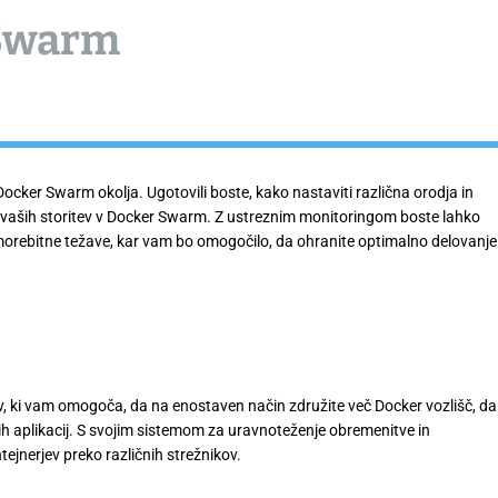
 Swarm
ocker Swarm okolja. Ugotovili boste, kako nastaviti različna orodja in
sti vaših storitev v Docker Swarm. Z ustreznim monitoringom boste lahko
li morebitne težave, kar vam bo omogočilo, da ohranite optimalno delovanje
ev, ki vam omogoča, da na enostaven način združite več Docker vozlišč, da
ših aplikacij. S svojim sistemom za uravnoteženje obremenitve in
tejnerjev preko različnih strežnikov.