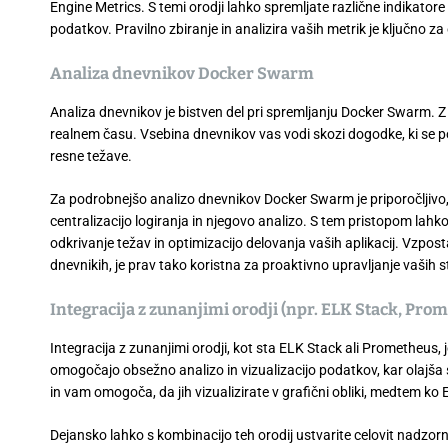
Engine Metrics. S temi orodji lahko spremljate različne indikator
podatkov. Pravilno zbiranje in analizira vaših metrik je ključno z
Analiza dnevnikov Docker Swarm
Analiza dnevnikov je bistven del pri spremljanju Docker Swarm. Z
realnem času. Vsebina dnevnikov vas vodi skozi dogodke, ki se p
resne težave.
Za podrobnejšo analizo dnevnikov Docker Swarm je priporočljivo, 
centralizacijo logiranja in njegovo analizo. S tem pristopom lahko 
odkrivanje težav in optimizacijo delovanja vaših aplikacij. Vzpos
dnevnikih, je prav tako koristna za proaktivno upravljanje vaših st
Integracija z zunanjimi orodji (npr. ELK Stack, Pro
Integracija z zunanjimi orodji, kot sta ELK Stack ali Prometheus
omogočajo obsežno analizo in vizualizacijo podatkov, kar olajša s
in vam omogoča, da jih vizualizirate v grafični obliki, medtem ko 
Dejansko lahko s kombinacijo teh orodij ustvarite celovit nadzorn