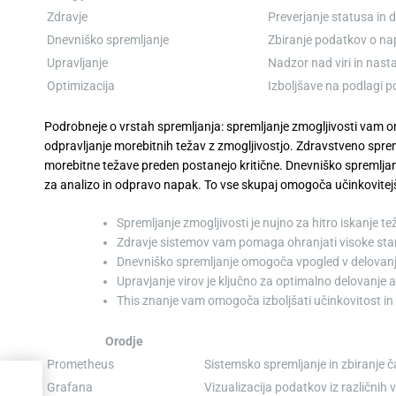
Zdravje
Preverjanje statusa in d
Dnevniško spremljanje
Zbiranje podatkov o n
Upravljanje
Nadzor nad viri in nast
Optimizacija
Izboljšave na podlagi p
Podrobneje o vrstah spremljanja: spremljanje zmogljivosti vam om
odpravljanje morebitnih težav z zmogljivostjo. Zdravstveno sprem
morebitne težave preden postanejo kritične. Dnevniško spremlja
za analizo in odpravo napak. To vse skupaj omogoča učinkovitejše
Spremljanje zmogljivosti je nujno za hitro iskanje te
Zdravje sistemov vam pomaga ohranjati visoke sta
Dnevniško spremljanje omogoča vpogled v delovanj
Upravjanje virov je ključno za optimalno delovanje ap
This znanje vam omogoča izboljšati učinkovitost in 
Orodje
Prometheus
Sistemsko spremljanje in zbiranje ča
Grafana
Vizualizacija podatkov iz različnih v