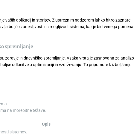
e vaših aplikacij in storitev. Z ustreznim nadzorom lahko hitro zaznate
vlja boljšo zanesljivost in zmogljivost sistema, kar je bistvenega pomena
ko spremljanje
st, zdravje in dnevniško spremljanje. Vsaka vrsta je zasnovana za analizo
ljše odločitve o optimizaciji in vzdrževanju. To pripomore k izboljšanju
.
tema.
ema na morebitne težave.
Opis
vnosti sistemov.