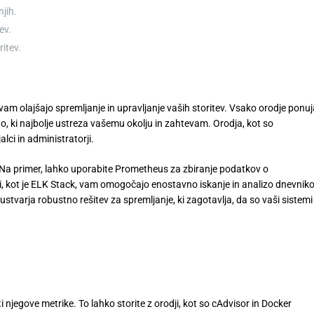
njih.
ev.
ritev.
 vam olajšajo spremljanje in upravljanje vaših storitev. Vsako orodje ponuj
sto, ki najbolje ustreza vašemu okolju in zahtevam. Orodja, kot so
lci in administratorji.
. Na primer, lahko uporabite Prometheus za zbiranje podatkov o
emi, kot je ELK Stack, vam omogočajo enostavno iskanje in analizo dnevnik
varja robustno rešitev za spremljanje, ki zagotavlja, da so vaši sistemi
 njegove metrike. To lahko storite z orodji, kot so cAdvisor in Docker