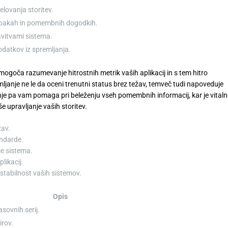
elovanja storitev.
apakah in pomembnih dogodkih.
avitvami sistema.
odatkov iz spremljanja.
ogoča razumevanje hitrostnih metrik vaših aplikacij in s tem hitro
ljanje ne le da oceni trenutni status brez težav, temveč tudi napoveduje
nje pa vam pomaga pri beleženju vseh pomembnih informacij, kar je vital
 upravljanje vaših storitev.
žav.
ndarde.
e sistema.
likacij.
stabilnost vaših sistemov.
Opis
sovnih serij.
irov.