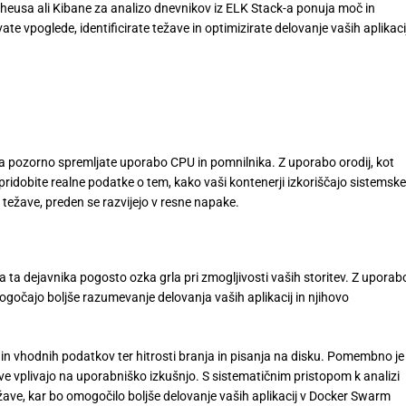
heusa ali Kibane za analizo dnevnikov iz ELK Stack-a ponuja moč in
vate vpoglede, identificirate težave in optimizirate delovanje vaših aplikaci
da pozorno spremljate uporabo CPU in pomnilnika. Z uporabo orodij, kot
 pridobite realne podatke o tem, kako vaši kontenerji izkoriščajo sistemske
težave, preden se razvijejo v resne napake.
 ta dejavnika pogosto ozka grla pri zmogljivosti vaših storitev. Z uporab
ogočajo boljše razumevanje delovanja vaših aplikacij in njihovo
 in vhodnih podatkov ter hitrosti branja in pisanja na disku. Pomembno je
ve vplivajo na uporabniško izkušnjo. S sistematičnim pristopom k analizi
 težave, kar bo omogočilo boljše delovanje vaših aplikacij v Docker Swarm