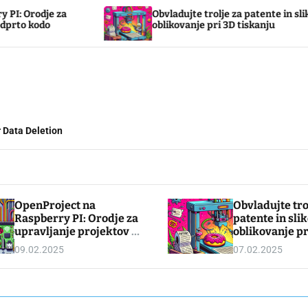
Obvladujte trolje za patente in slikovno
oblikovanje pri 3D tiskanju
 Data Deletion
OpenProject na
Obvladujte tro
Raspberry PI: Orodje za
patente in sli
upravljanje projektov z
oblikovanje pr
odprto kodo
tiskanju
09.02.2025
07.02.2025