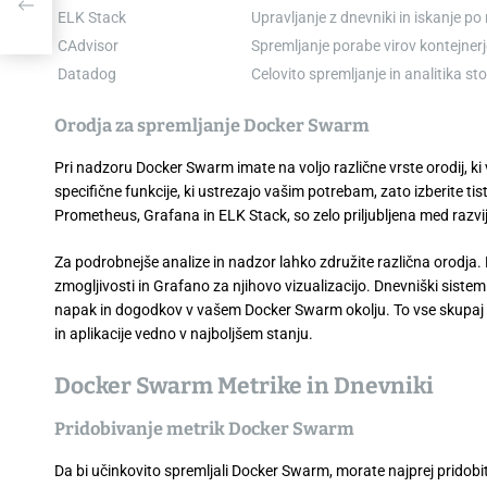
ELK Stack
Upravljanje z dnevniki in iskanje po 
CAdvisor
Spremljanje porabe virov kontejnerj
Datadog
Celovito spremljanje in analitika sto
Orodja za spremljanje Docker Swarm
Pri nadzoru Docker Swarm imate na voljo različne vrste orodij, ki
specifične funkcije, ki ustrezajo vašim potrebam, zato izberite ti
Prometheus, Grafana in ELK Stack, so zelo priljubljena med razvija
Za podrobnejše analize in nadzor lahko združite različna orodja
zmogljivosti in Grafano za njihovo vizualizacijo. Dnevniški sist
napak in dogodkov v vašem Docker Swarm okolju. To vse skupaj ust
in aplikacije vedno v najboljšem stanju.
Docker Swarm Metrike in Dnevniki
Pridobivanje metrik Docker Swarm
Da bi učinkovito spremljali Docker Swarm, morate najprej pridobiti