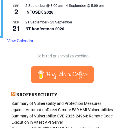
2 September @ 8:00 am
-
4 September @ 5:00 pm
SEP
2
INFOSEK 2026
21 September
-
23 September
SEP
21
NT konferenca 2026
View Calendar
Če bi rad prispeval za vsebino
Buy Me a Coffee
KROFEKSECURITY
Summary of Vulnerability and Protection Measures
against AutomationDirect C-more EA9 HMI Vulnerabilities
Summary of Vulnerability CVE-2025-24964: Remote Code
Execution in Vitest API Server