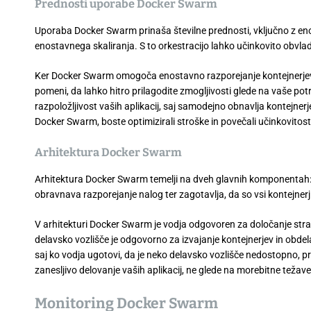
Prednosti uporabe Docker Swarm
Uporaba Docker Swarm prinaša številne prednosti, vključno z enos
enostavnega skaliranja. S to orkestracijo lahko učinkovito obvlad
Ker Docker Swarm omogoča enostavno razporejanje kontejnerjev pr
pomeni, da lahko hitro prilagodite zmogljivosti glede na vaše po
razpoložljivost vaših aplikacij, saj samodejno obnavlja kontejnerj
Docker Swarm, boste optimizirali stroške in povečali učinkovitost 
Arhitektura Docker Swarm
Arhitektura Docker Swarm temelji na dveh glavnih komponentah: v
obravnava razporejanje nalog ter zagotavlja, da so vsi kontejnerj
V arhitekturi Docker Swarm je vodja odgovoren za določanje strate
delavsko vozlišče je odgovorno za izvajanje kontejnerjev in obdela
saj ko vodja ugotovi, da je neko delavsko vozlišče nedostopno, p
zanesljivo delovanje vaših aplikacij, ne glede na morebitne težave
Monitoring Docker Swarm