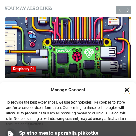
YOU MAY ALSO LIKE:
Raspberry Pi
e za upravljanje
Obvladujte trolje za patente in slikov
Manage Consent
3D tiskanju
07.02.2025
To provide the best experiences, we use technologies like cookies to store
and/or access device information. Consenting to these technologies will
allow us to process data such as browsing behavior or unique IDs on this
site. Not consenting or withdrawing consent, may adversely affect certain
features and functions.
Spletno mesto uporablja piškotke
Manage services