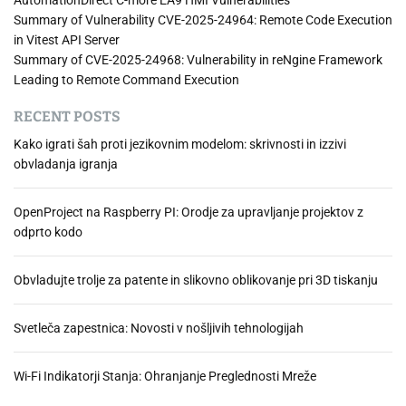
AutomationDirect C-more EA9 HMI Vulnerabilities
Summary of Vulnerability CVE-2025-24964: Remote Code Execution
in Vitest API Server
Summary of CVE-2025-24968: Vulnerability in reNgine Framework
Leading to Remote Command Execution
RECENT POSTS
Kako igrati šah proti jezikovnim modelom: skrivnosti in izzivi
obvladanja igranja
OpenProject na Raspberry PI: Orodje za upravljanje projektov z
odprto kodo
Obvladujte trolje za patente in slikovno oblikovanje pri 3D tiskanju
Svetleča zapestnica: Novosti v nošljivih tehnologijah
Wi-Fi Indikatorji Stanja: Ohranjanje Preglednosti Mreže