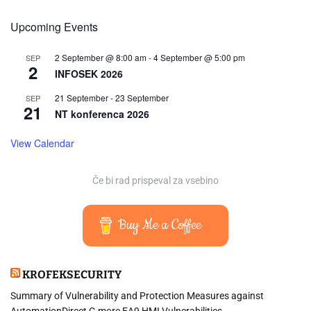
Upcoming Events
2 September @ 8:00 am
-
4 September @ 5:00 pm
SEP
2
INFOSEK 2026
21 September
-
23 September
SEP
21
NT konferenca 2026
View Calendar
Če bi rad prispeval za vsebino
Buy Me a Coffee
KROFEKSECURITY
Summary of Vulnerability and Protection Measures against