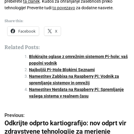
preberete
ta članek
. Kudos za ohranjanje zasebnosti preko
tehnologije! Preverite tudi
to povezavo
za dodatne nasvete.
Share this:
Facebook
X
Related Posts:
Blokirajte oglase z omrežnim sistemom Pi-hole: vaš
popolni vodnik
Najboljši Pi-Hole Blokirni Seznami
Namestitev Zabbixa na Raspberry Pi: Vodnik za
spremljanje sistemov in omrežij
Namestitev Netdata na Raspberry Pi: Spremljanje
vašega sistema v realnem času
Previous:
P
Odkrijte odprto kartiografijo: nov odprt vir
o
zdravstvene tehnologije za merjenje