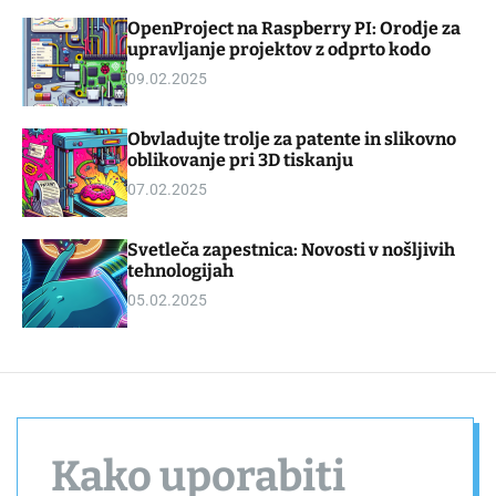
d
m
OpenProject na Raspberry PI: Orodje za
g
o
upravljanje projektov z odprto kodo
e
d
t
e
09.02.2025
Obvladujte trolje za patente in slikovno
oblikovanje pri 3D tiskanju
07.02.2025
Svetleča zapestnica: Novosti v nošljivih
tehnologijah
05.02.2025
Kako uporabiti