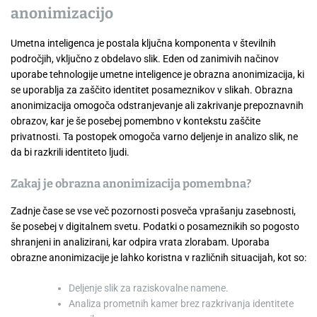
anonimizacijo
Umetna inteligenca je postala ključna komponenta v številnih
področjih, vključno z obdelavo slik. Eden od zanimivih načinov
uporabe tehnologije umetne inteligence je obrazna anonimizacija, ki
se uporablja za zaščito identitet posameznikov v slikah. Obrazna
anonimizacija omogoča odstranjevanje ali zakrivanje prepoznavnih
obrazov, kar je še posebej pomembno v kontekstu zaščite
privatnosti. Ta postopek omogoča varno deljenje in analizo slik, ne
da bi razkrili identiteto ljudi.
Zakaj je obrazna anonimizacija pomembna?
Zadnje čase se vse več pozornosti posveča vprašanju zasebnosti,
še posebej v digitalnem svetu. Podatki o posameznikih so pogosto
shranjeni in analizirani, kar odpira vrata zlorabam. Uporaba
obrazne anonimizacije je lahko koristna v različnih situacijah, kot so:
Deljenje slik za raziskovalne namene.
Analiza prometnih kamer brez razkrivanja identitete