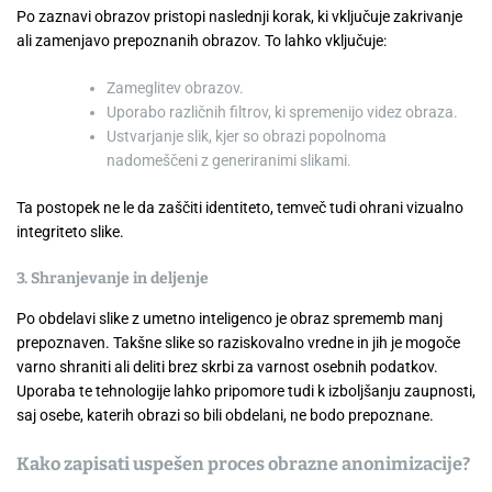
Po zaznavi obrazov pristopi naslednji korak, ki vključuje zakrivanje
ali zamenjavo prepoznanih obrazov. To lahko vključuje:
Zameglitev obrazov.
Uporabo različnih filtrov, ki spremenijo videz obraza.
Ustvarjanje slik, kjer so obrazi popolnoma
nadomeščeni z generiranimi slikami.
Ta postopek ne le da zaščiti identiteto, temveč tudi ohrani vizualno
integriteto slike.
3. Shranjevanje in deljenje
Po obdelavi slike z umetno inteligenco je obraz sprememb manj
prepoznaven. Takšne slike so raziskovalno vredne in jih je mogoče
varno shraniti ali deliti brez skrbi za varnost osebnih podatkov.
Uporaba te tehnologije lahko pripomore tudi k izboljšanju zaupnosti,
saj osebe, katerih obrazi so bili obdelani, ne bodo prepoznane.
Kako zapisati uspešen proces obrazne anonimizacije?