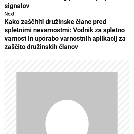
s
signalov
Next:
t
Kako zaščititi družinske člane pred
n
spletnimi nevarnostmi: Vodnik za spletno
varnost in uporabo varnostnih aplikacij za
a
zaščito družinskih članov
v
i
g
a
t
i
o
n