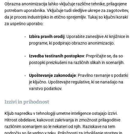
Obrazna anonimizacija lahko vključuje različne tehnike, prilagojene
potrebam uporabnika. Vključuje tudi sledljive ukrepe za zagotovitev,
da je proces industrijsko in etično sprejemljiv. Tukaj so ključni koraki
za uspešno uporabo:
Izbira pravih orodij
: Uporabite zanesljive AI knjižnice in
programe, ki podpirajo obrazno anonimizacijo.
Izvedba testiranih postopkov
: Prepričajte se, da so
postopki preizkušeni na različnih slikah in scenarijih.
Upoštevanje zakonodaje
: Pravilno ravnanje s podatki
je ključno. Upoštevajte regulative, ki se nanašajo na
varstvo podatkov.
Izzivi in prihodnost
Kljub napredku v tehnologiji umetne inteligence ostajajo izzivi.
Hitrost obdelave, kakovost zakrivanja in zmožnost prilagoditve
različnim scenarijem so le nekateri od njih. Raziskave na tem
področju so še vedno v teku. Priložnosti za izboljšanje storitev in