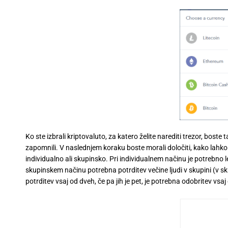
Ko ste izbrali kriptovaluto, za katero želite narediti trezor, boste
zapomnili. V naslednjem koraku boste morali določiti, kako lahk
individualno ali skupinsko. Pri individualnem načinu je potrebno l
skupinskem načinu potrebna potrditev večine ljudi v skupini (v skupi
potrditev vsaj od dveh, če pa jih je pet, je potrebna odobritev vsaj