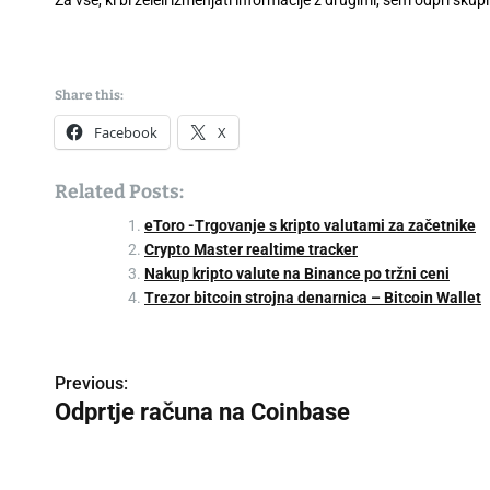
Za vse, ki bi želeli izmenjati informacije z drugimi, sem odprl sk
Share this:
Facebook
X
Related Posts:
eToro -Trgovanje s kripto valutami za začetnike
Crypto Master realtime tracker
Nakup kripto valute na Binance po tržni ceni
Trezor bitcoin strojna denarnica – Bitcoin Wallet
P
Previous:
Odprtje računa na Coinbase
o
s