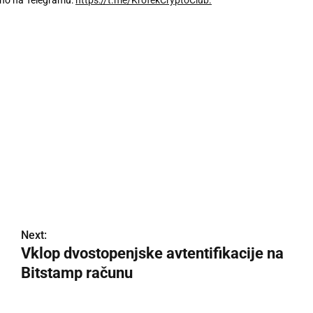
upino na Telegramu:
https://t.me/KrofekCryptoClub.
Next:
Vklop dvostopenjske avtentifikacije na
Bitstamp računu