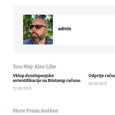
t
n
a
admin
v
i
g
a
You May Also Like
t
Vklop dvostopenjske
Odprtje raču
i
avtentifikacije na Bitstamp računu
06.03.2018
o
12.03.2018
n
More From Author