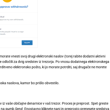
rate vnesti svoj drugi elektronski naslov (torej rabite dodatni aktivni
te odločili za dvig sredstev iz trezorja. Po vnosu dodatnega elektronskega
ditveno elektronsko pošto, ki jo morate potrditi, saj drugače ne morete
ska naslova, kamor bo prišlo obvestilo.
ev iz vaše običajne denarnice v vaš trezor. Proces je preprost. Spet greste
ti na gumb
Send
. Enostavno kliknete nanj in preprosto prenesete sredstva