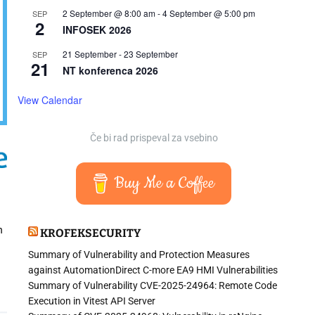
2 September @ 8:00 am
-
4 September @ 5:00 pm
SEP
2
INFOSEK 2026
21 September
-
23 September
SEP
21
NT konferenca 2026
View Calendar
Če bi rad prispeval za vsebino
Buy Me a Coffee
n
KROFEKSECURITY
Summary of Vulnerability and Protection Measures
against AutomationDirect C-more EA9 HMI Vulnerabilities
Summary of Vulnerability CVE-2025-24964: Remote Code
Execution in Vitest API Server