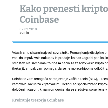
Kako prenesti kripto
Coinbase
07.03.2018
admin
Včasih smo si sami največji sovražniki. Pomanjkanje discipline pr
vodi do impulzivnih nakupov in prodaje, ko nas zagrabi panika, ka
sredstev. Na srečo ima
Coinbase
način za zaščito vaših kripto pri
(hekerji), ampak vam pomaga, da se ne morete hipoma odločiti
Coinbase vam omogoča shranjevanje vaših Bitcoin (BTC), Litecoin
varčevalni račun za kriptovalute. Trezorji so specializirane kripto
določenim časom, ki nam omogoča, da se sredstva, spravljena v 
Kreiranje trezorja Coinbase