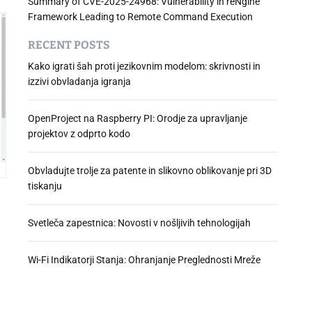
Summary of CVE-2025-24968: Vulnerability in reNgine
Framework Leading to Remote Command Execution
RECENT POSTS
Kako igrati šah proti jezikovnim modelom: skrivnosti in
izzivi obvladanja igranja
OpenProject na Raspberry PI: Orodje za upravljanje
projektov z odprto kodo
Obvladujte trolje za patente in slikovno oblikovanje pri 3D
tiskanju
Svetleča zapestnica: Novosti v nošljivih tehnologijah
Wi-Fi Indikatorji Stanja: Ohranjanje Preglednosti Mreže