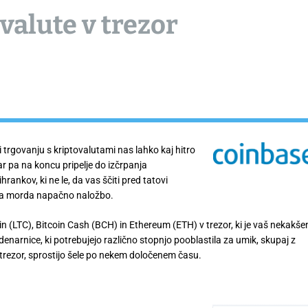
valute v trezor
i trgovanju s kriptovalutami nas lahko kaj hitro
r pa na koncu pripelje do izčrpanja
hrankov, ki ne le, da vas ščiti pred tatovi
 za morda napačno naložbo.
 (LTC), Bitcoin Cash (BCH) in Ethereum (ETH) v trezor, ki je vaš nekakše
 denarnice, ki potrebujejo različno stopnjo pooblastila za umik, skupaj z
trezor, sprostijo šele po nekem določenem času.