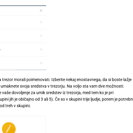
 ta trezor morali poimenovati. Izberite nekaj enostavnega, da si boste lažje
o umaknete svoja sredstva v trezorju. Na voljo sta vam dve možnosti:
e vaše dovoljenje za umik sredstev iz trezorja, med tem ko je pri
ni jih je običajno od 3 ali 5). Če so v skupini trije ljudje, potem je potreb
 od treh v skupini.