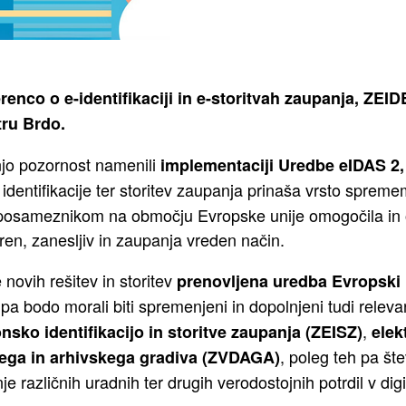
enco o e-identifikaciji in e-storitvah zaupanja, ZEID
ru Brdo.
jo pozornost namenili
implementaciji Uredbe eIDAS 2, k
identifikacije ter storitev zaupanja prinaša vrsto spreme
posameznikom na območju Evropske unije omogočila in ol
aren, zanesljiv in zaupanja vreden način.
 novih rešitev in storitev
prenovljena uredba Evropski k
 pa bodo morali biti spremenjeni in dopolnjeni tudi relevan
,
nsko identifikacijo in storitve zaupanja (ZEISZ)
elek
, poleg teh pa šte
ga in arhivskega gradiva (ZVDAGA)
 različnih uradnih ter drugih verodostojnih potrdil v digit