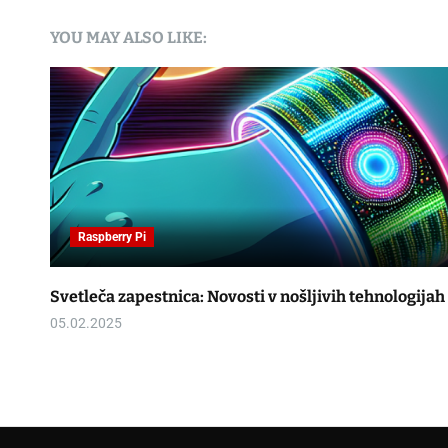
YOU MAY ALSO LIKE:
Raspberry Pi
nje
Svetleča zapestnica: Novosti v nošljivih tehnologijah
05.02.2025