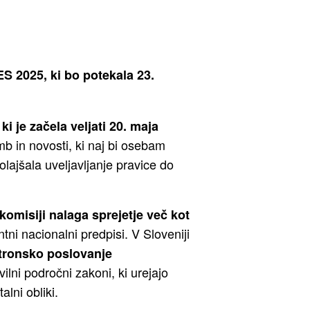
ES 2025, ki bo potekala 23.
i je začela veljati 20. maja
mb in novosti, ki naj bi osebam
ajšala uveljavljanje pravice do
omisiji nalaga sprejetje več kot
tni nacionalni predpisi. V Sloveniji
tronsko poslovanje
vilni področni zakoni, ki urejajo
alni obliki.