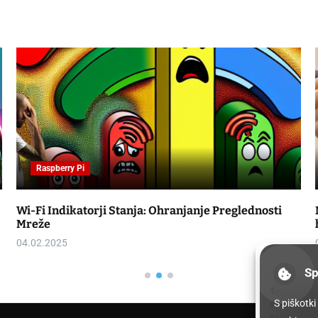
Raspberry Pi
Wi-Fi Indikatorji Stanja: Ohranjanje Preglednosti
Mreže
04.02.2025
Sp
To provide t
S piškotk
device infor
as browsing 