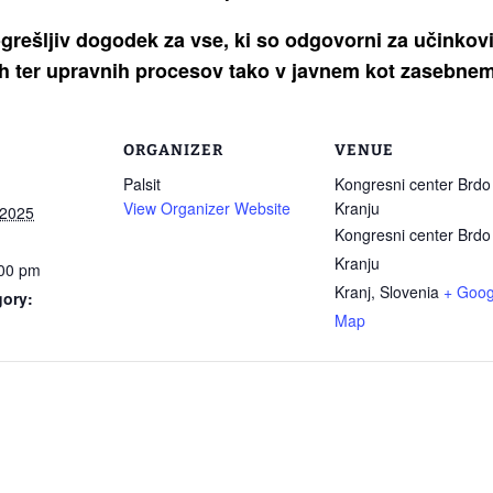
rešljiv dogodek za vse, ki so odgovorni za učinkovi
nih ter upravnih procesov tako v javnem kot zasebnem
ORGANIZER
VENUE
Palsit
Kongresni center Brdo 
View Organizer Website
Kranju
 2025
Kongresni center Brdo 
Kranju
:00 pm
Kranj
,
Slovenia
+ Goog
gory:
Map