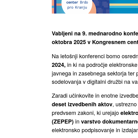
Vabljeni na 9. mednarodno konfer
oktobra 2025 v Kongresnem cent
Na letošnji konferenci bomo osredn
in ki na področje elektronske 
2024,
javnega in zasebnega sektorja ter 
sodelovanja v digitalni družbi na v
Zaradi učinkovite in enotne izvedbe
, ustrezno
deset izvedbenih aktov
predvsem zakoni, ki urejajo
elektro
in
(ZEPEP)
varstvo dokumentarne
elektronsko podpisovanje in izdajanje