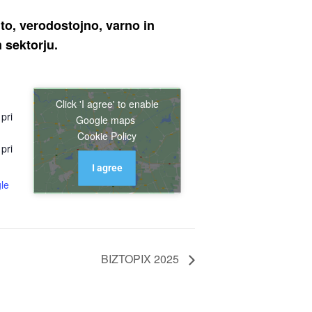
to, verodostojno, varno in
 sektorju.
Click 'I agree' to enable
pri
Google maps
Cookie Policy
pri
I agree
le
BIZTOPIX 2025