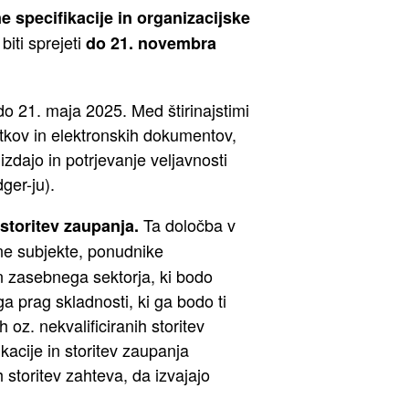
e specifikacije in organizacijske
biti sprejeti
do 21. novembra
do 21. maja 2025. Med štirinajstimi
atkov in elektronskih dokumentov,
zdajo in potrjevanje veljavnosti
ger-ju).
Ta določba v
storitev zaupanja.
ene subjekte, ponudnike
n zasebnega sektorja, ki bodo
a prag skladnosti, ki ga bodo ti
h oz. nekvalificiranih storitev
kacije in storitev zaupanja
toritev zahteva, da izvajajo