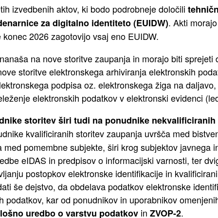
etih izvedbenih aktov, ki bodo podrobneje določili
tehničn
. Akti morajo 
enarnice za digitalno identiteto (EUIDW)
ce konec 2026 zagotovijo vsaj eno EUIDW.
nanaša na nove storitve zaupanja in morajo biti sprejeti 
nove storitve elektronskega arhiviranja elektronskih pod
lektronskega podpisa oz. elektronskega žiga na daljavo, i
 beleženje elektronskih podatkov v elektronski evidenci (led
ike storitev širi tudi na ponudnike nekvalificiranih 
nudnike kvalificiranih storitev zaupanja uvršča med bistv
 pa med pomembne subjekte, širi krog subjektov javnega i
edbe eIDAS in predpisov o informacijski varnosti, ter dvig
vljanju postopkov elektronske identifikacije in kvalificirani
ti še dejstvo, da obdelava podatkov elektronske identifi
 podatkov, kar od ponudnikov in uporabnikov omenjenih s
in
.
lošno uredbo o varstvu podatkov
ZVOP-2