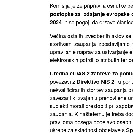
Komisija je že pripravila osnutke p
postopke za izdajanje evropske d
in so pogoj, da države člani
2024
Večina ostalih izvedbenih aktov se 
storitvami zaupanja izpostavljamo 
upravljanje naprav za ustvarjanje e
elektronskih potrdil o atributih ter
Uredba eIDAS 2 zahteve za ponudn
povezavi z
, ki po
Direktivo NIS 2
nekvalificiranih storitev zaupanja
zavezani k izvajanju prenovljene ur
subjekti morali prestopiti pri zagota
zaupanja. K naštetemu je treba doda
praviloma obsega obdelavo osebnih
ukrepe za skladnost obdelave s
Sp