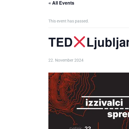
« All Events
This event has passed.
TED
Ljublja
22. November 2024