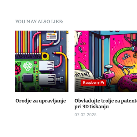
YOU MAY ALSO LIKE:
Raspberry Pi
nje
Svetleča zapestnica: Novosti v nošljivih tehnologijah
05.02.2025