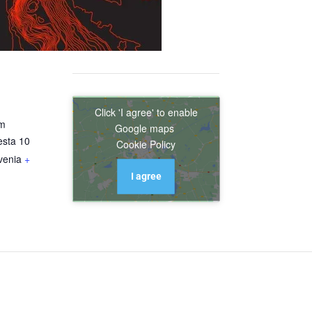
Click 'I agree' to enable
om
Google maps
esta 10
Cookie Policy
venia
+
I agree