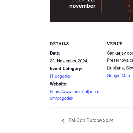
DETAILS
VENUE
Date:
Cankarjev d
Prešernova c
22. November 2024
Ljubljana
,
Slo
Event Category:
Google Map
IT dogodki
Website:
https://www.tedxljubljana.c
om/dogodek
Fal.Con Europe 2024