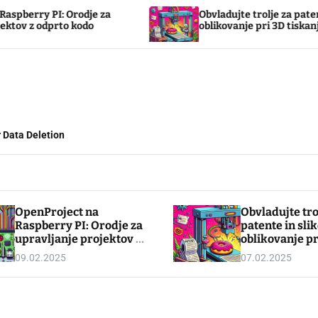
PI: Orodje za
Obvladujte trolje za patente in slik
prto kodo
oblikovanje pri 3D tiskanju
 Data Deletion
OpenProject na
Obvladujte tro
Raspberry PI: Orodje za
patente in sli
upravljanje projektov z
oblikovanje pr
odprto kodo
tiskanju
09.02.2025
07.02.2025