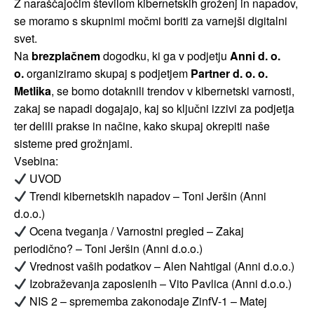
Z naraščajočim številom kibernetskih groženj in napadov,
se moramo s skupnimi močmi boriti za varnejši digitalni
svet.
Na
brezplačnem
dogodku, ki ga v podjetju
Anni d. o.
o.
organiziramo skupaj s podjetjem
Partner d. o. o.
Metlika
, se bomo dotaknili trendov v kibernetski varnosti,
zakaj se napadi dogajajo, kaj so ključni izzivi za podjetja
ter delili prakse in načine, kako skupaj okrepiti naše
sisteme pred grožnjami.
Vsebina:
UVOD
Trendi kibernetskih napadov – Toni Jeršin (Anni
d.o.o.)
Ocena tveganja / Varnostni pregled – Zakaj
periodično? – Toni Jeršin (Anni d.o.o.)
Vrednost vaših podatkov – Alen Nahtigal (Anni d.o.o.)
Izobraževanja zaposlenih – Vito Pavlica (Anni d.o.o.)
NIS 2 – sprememba zakonodaje ZinfV-1 – Matej