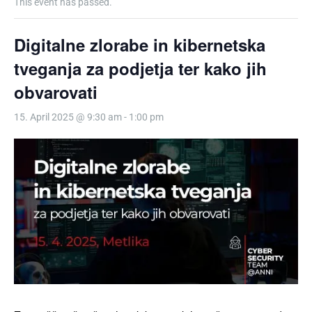
This event has passed.
Digitalne zlorabe in kibernetska
tveganja za podjetja ter kako jih
obvarovati
15. April 2025 @ 9:30 am
-
1:00 pm