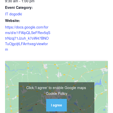
9:30 am - 1:00 pm
Event Category:
IT dogodki
Website:
https://docs.google.com/for
ms/d/e/1FAIpQLSeFRev5qS
trNzqj71Jzuh_k7oW47BNO
TuOjgcijtLFArrhxeg/viewfor
m
Click 'I agree' to enable Google maps
Cookie Policy
I agree