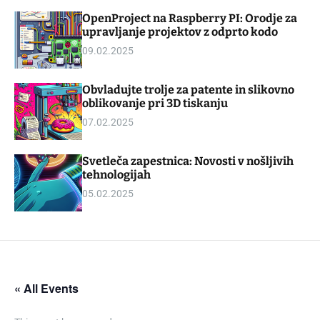
d
m
OpenProject na Raspberry PI: Orodje za
g
o
upravljanje projektov z odprto kodo
e
d
t
e
09.02.2025
Obvladujte trolje za patente in slikovno
oblikovanje pri 3D tiskanju
07.02.2025
Svetleča zapestnica: Novosti v nošljivih
tehnologijah
05.02.2025
« All Events