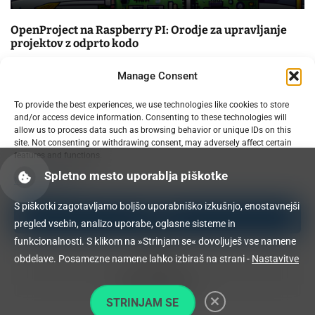
OpenProject na Raspberry PI: Orodje za upravljanje
projektov z odprto kodo
09.02.2025
Manage Consent
To provide the best experiences, we use technologies like cookies to store
and/or access device information. Consenting to these technologies will
allow us to process data such as browsing behavior or unique IDs on this
site. Not consenting or withdrawing consent, may adversely affect certain
features and functions.
Spletno mesto uporablja piškotke
Manage services
S piškotki zagotavljamo boljšo uporabniško izkušnjo, enostavnejši
Accept
pregled vsebin, analizo uporabe, oglasne sisteme in
funkcionalnosti. S klikom na »Strinjam se« dovoljuješ vse namene
Deny
obdelave. Posamezne namene lahko izbiraš na strani -
Nastavitve
View preferences
STRINJAM SE
Cookie Policy