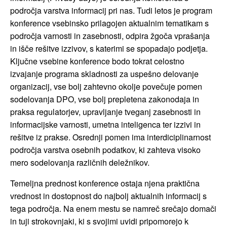
področja varstva informacij pri nas. Tudi letos je program
konference vsebinsko prilagojen aktualnim tematikam s
področja varnosti in zasebnosti, odpira žgoča vprašanja
in išče rešitve izzivov, s katerimi se spopadajo podjetja.
Ključne vsebine konference bodo tokrat celostno
izvajanje programa skladnosti za uspešno delovanje
organizacij, vse bolj zahtevno okolje povečuje pomen
sodelovanja DPO, vse bolj prepletena zakonodaja in
praksa regulatorjev, upravljanje tveganj zasebnosti in
informacijske varnosti, umetna inteligenca ter izzivi in
rešitve iz prakse. Osrednji pomen ima interdiciplinarnost
področja varstva osebnih podatkov, ki zahteva visoko
mero sodelovanja različnih deležnikov.
Temeljna prednost konference ostaja njena praktična
vrednost in dostopnost do najbolj aktualnih informacij s
tega področja. Na enem mestu se namreč srečajo domači
in tuji strokovnjaki, ki s svojimi uvidi pripomorejo k