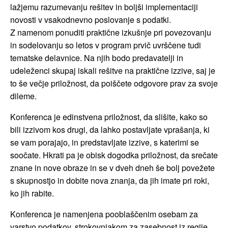
lažjemu razumevanju rešitev in boljši implementaciji
novosti v vsakodnevno poslovanje s podatki.
Z namenom ponuditi praktične izkušnje pri povezovanju
in sodelovanju so letos v program prvič uvrščene tudi
tematske delavnice. Na njih bodo predavatelji in
udeleženci skupaj iskali rešitve na praktične izzive, saj je
to še večje priložnost, da poiščete odgovore prav za svoje
dileme.
Konferenca je edinstvena priložnost, da slišite, kako so
bili izzivom kos drugi, da lahko postavljate vprašanja, ki
se vam porajajo, in predstavljate izzive, s katerimi se
soočate. Hkrati pa je obisk dogodka priložnost, da srečate
znane in nove obraze in se v dveh dneh še bolj povežete
s skupnostjo in dobite nova znanja, da jih imate pri roki,
ko jih rabite.
Konferenca je namenjena pooblaščenim osebam za
varstvo podatkov, strokovnjakom za zasebnost iz regije,