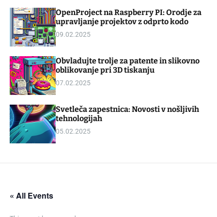
d
m
OpenProject na Raspberry PI: Orodje za
g
o
upravljanje projektov z odprto kodo
e
d
t
e
09.02.2025
Obvladujte trolje za patente in slikovno
oblikovanje pri 3D tiskanju
07.02.2025
Svetleča zapestnica: Novosti v nošljivih
tehnologijah
05.02.2025
« All Events