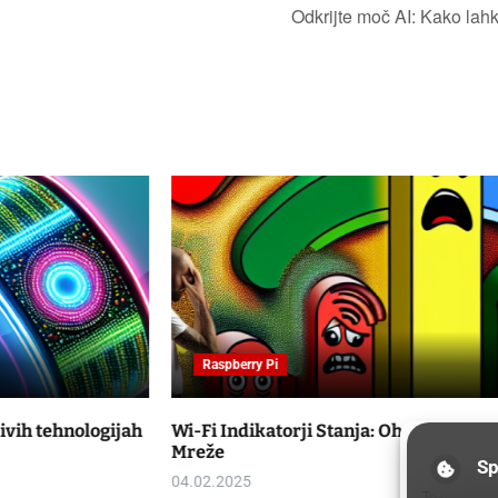
Odkrijte moč AI: Kako lah
Raspberry Pi
Wi-Fi Indikatorji Stanja: Ohranjanje Preglednosti
Mreže
Sp
04.02.2025
To provide t