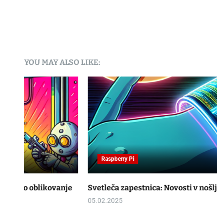
YOU MAY ALSO LIKE:
Raspberry Pi
nje
Svetleča zapestnica: Novosti v nošljivih tehnologijah
05.02.2025