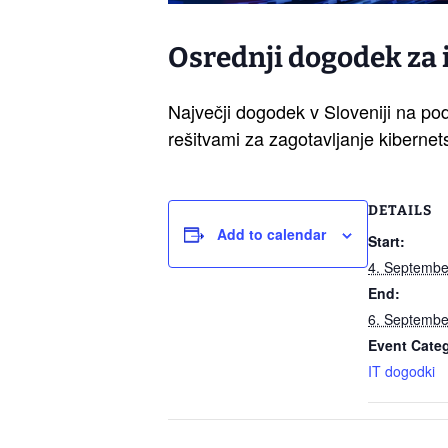
Osrednji dogodek za
Največji dogodek v Sloveniji na po
rešitvami za zagotavljanje kibernet
DETAILS
Add to calendar
Start:
4. Septembe
End:
6. Septembe
Event Cate
IT dogodki