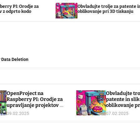
rodje za
Obvladujte trolje za patente in slikovno
 kodo
oblikovanje pri 3D tiskanju
 Data Deletion
OpenProject na
Obvladujte tro
Raspberry PI: Orodje za
patente in sli
upravljanje projektov z
oblikovanje pr
odprto kodo
tiskanju
09.02.2025
07.02.2025