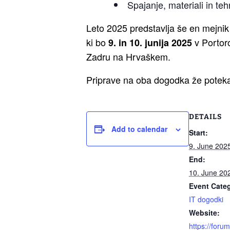
Spajanje, materiali in teh
Leto 2025 predstavlja še en mejnik
ki bo
v Portoro
9. in 10. junija 2025
Zadru na Hrvaškem.
Priprave na oba dogodka že poteka
DETAILS
Add to calendar
Start:
9. June 202
End:
10. June 20
Event Cate
IT dogodki
Website:
https://forum-