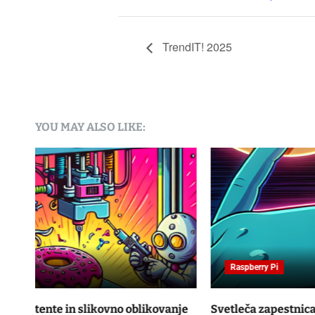
TrendIT! 2025
YOU MAY ALSO LIKE:
Raspberry Pi
nje
Svetleča zapestnica: Novosti v nošljivih tehnologijah