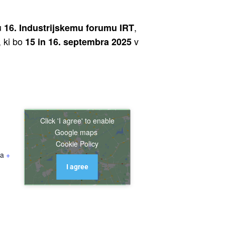
u
,
16. Industrijskemu forumu IRT
, ki bo
v
15 in 16. septembra 2025
Click 'I agree' to enable
Google maps
Cookie Policy
ia
+
I agree