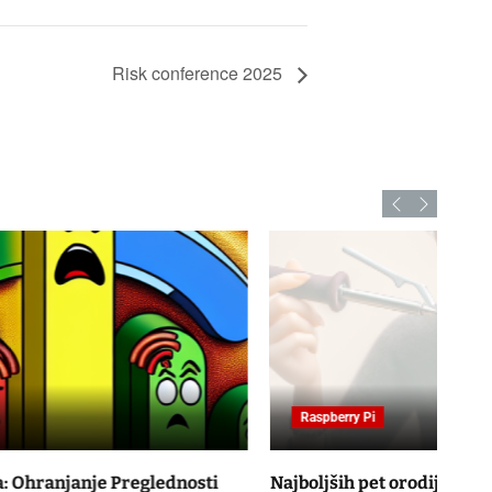
Risk conference 2025
Raspberry Pi
Najboljših pet orodij za začetek s elektronskim
Thom