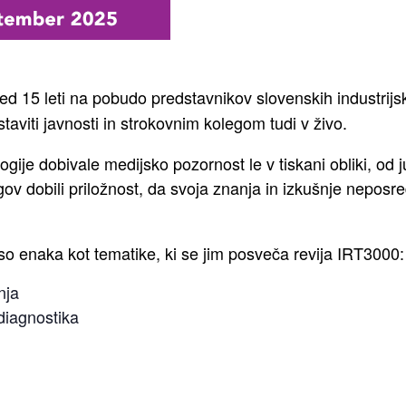
ed 15 leti na pobudo predstavnikov slovenskih industrijskih
taviti javnosti in strokovnim kolegom tudi v živo.
gije dobivale medijsko pozornost le v tiskani obliki, od j
ov dobili priložnost, da svoja znanja in izkušnje nepo
so enaka kot tematike, ki se jim posveča revija IRT3000:
nja
diagnostika