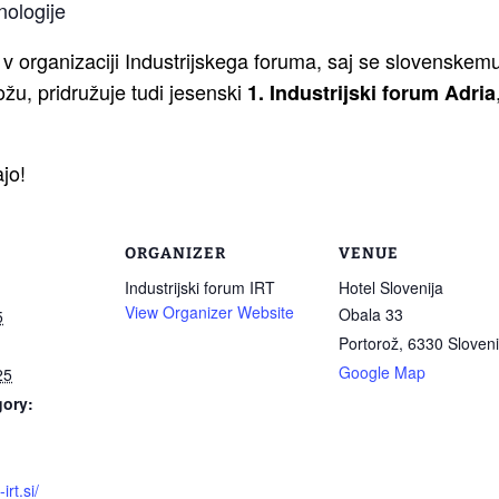
nologije
 v organizaciji Industrijskega foruma, saj se slovenskem
žu, pridružuje tudi jesenski
1. Industrijski forum Adria
jo!
ORGANIZER
VENUE
Industrijski forum IRT
Hotel Slovenija
View Organizer Website
Obala 33
5
Portorož
,
6330
Sloven
Google Map
25
gory:
irt.si/