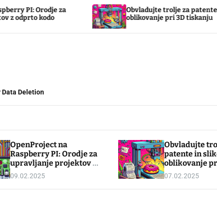
Orodje za
Obvladujte trolje za patente in slikovno
 kodo
oblikovanje pri 3D tiskanju
 Data Deletion
OpenProject na
Obvladujte tro
Raspberry PI: Orodje za
patente in sli
upravljanje projektov z
oblikovanje pr
odprto kodo
tiskanju
09.02.2025
07.02.2025