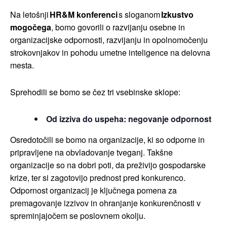
Na letošnji
HR&M konferenci
s sloganom
Izkustvo
mogočega
, bomo govorili o razvijanju osebne in
organizacijske odpornosti, razvijanju in opolnomočenju
strokovnjakov in pohodu umetne inteligence na delovna
mesta.
Sprehodili se bomo se čez tri vsebinske sklope:
Od izziva do uspeha: negovanje odpornost
Osredotočili se bomo na organizacije, ki so odporne in
pripravljene na obvladovanje tveganj. Takšne
organizacije so na dobri poti, da preživijo gospodarske
krize, ter si zagotovijo prednost pred konkurenco.
Odpornost organizacij je ključnega pomena za
premagovanje izzivov in ohranjanje konkurenčnosti v
spreminjajočem se poslovnem okolju.