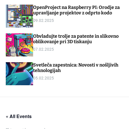
d
m
OpenProject na Raspberry PI: Orodje za
g
o
upravljanje projektov z odprto kodo
e
d
t
e
09.02.2025
Obvladujte trolje za patente in slikovno
oblikovanje pri 3D tiskanju
07.02.2025
Svetleča zapestnica: Novosti v nošljivih
tehnologijah
05.02.2025
« All Events