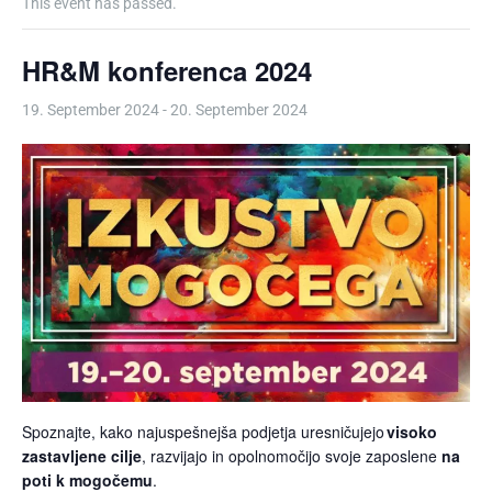
This event has passed.
HR&M konferenca 2024
19. September 2024
-
20. September 2024
Spoznajte, kako najuspešnejša podjetja uresničujejo
visoko
zastavljene cilje
, razvijajo in opolnomočijo svoje zaposlene
na
poti k mogočemu
.