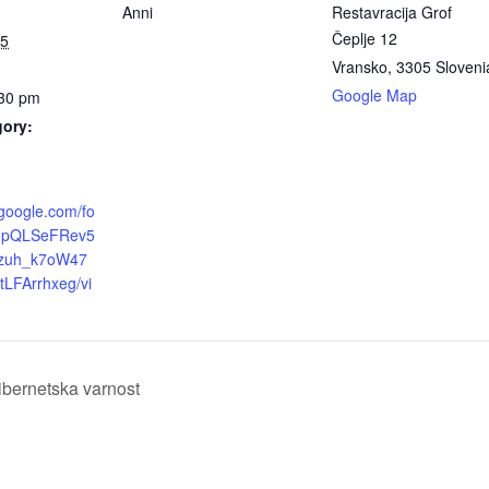
Anni
Restavracija Grof
Čeplje 12
25
Vransko
,
3305
Sloveni
Google Map
:30 pm
gory:
.google.com/fo
AIpQLSeFRev5
Jzuh_k7oW47
tLFArrhxeg/vi
ibernetska varnost