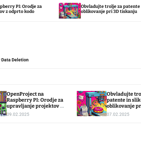
rodje za
Obvladujte trolje za patente in slikovno
kodo
oblikovanje pri 3D tiskanju
 Data Deletion
OpenProject na
Obvladujte tro
Raspberry PI: Orodje za
patente in sli
upravljanje projektov z
oblikovanje pr
odprto kodo
tiskanju
09.02.2025
07.02.2025