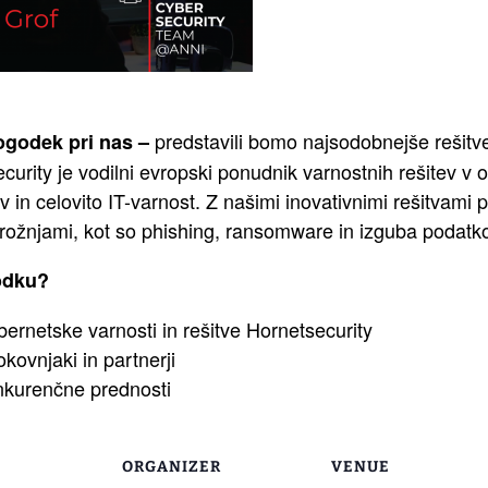
predstavili bomo najsodobnejše rešitve 
ogodek pri nas –
urity je vodilni evropski ponudnik varnostnih rešitev v o
v in celovito IT-varnost. Z našimi inovativnimi rešitva
 grožnjami, kot so phishing, ransomware in izguba podatk
odku?
ernetske varnosti in rešitve Hornetsecurity
kovnjaki in partnerji
nkurenčne prednosti
ORGANIZER
VENUE