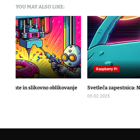
YOU MAY ALSO LIKE:
Raspberry Pi
nje
Svetleča zapestnica: Novosti v nošljivih tehnologijah
05.02.2025