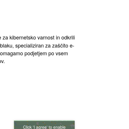
za kibernetsko varnost in odkrili
blaku, specializiran za zaščito e-
mi pomagamo podjetjem po vsem
ov.
Click 'I agree' to enable