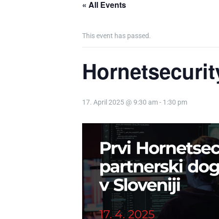
« All Events
This event has passed.
Hornetsecuri
17. April 2025 @ 9:30 am
-
1:30 pm