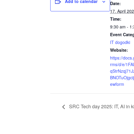
Add to calendar
Date:
17. April 20
Time:
9:30 am - 1
Event Cate
IT dogodki
Website:
https://docs
rms/d/e/1F
qStrNzqj71
BNOTuOjgcij
ewform
SRC Tech day 2025: IT, AI in k