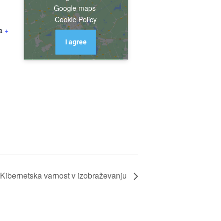
Google maps
Cookie Policy
a
+
I agree
Kibernetska varnost v izobraževanju