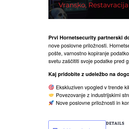
Prvi Hornetsecurity partnerski d
nove poslovne priložnosti. Hornetsec
pošte, varnostno kopiranje podatko
svetu zaščititi svoje podatke pred
Kaj pridobite z udeležbo na dog
Ekskluziven vpogled v trende kib
Povezovanje z industrijskimi stro
Nove poslovne priložnosti in ko
DETAILS