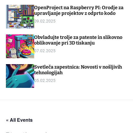
d
m
OpenProject na Raspberry PI: Orodje za
g
o
upravljanje projektov z odprto kodo
e
d
t
e
09.02.2025
Obvladujte trolje za patente in slikovno
oblikovanje pri 3D tiskanju
07.02.2025
Svetleča zapestnica: Novosti v nošljivih
tehnologijah
05.02.2025
« All Events